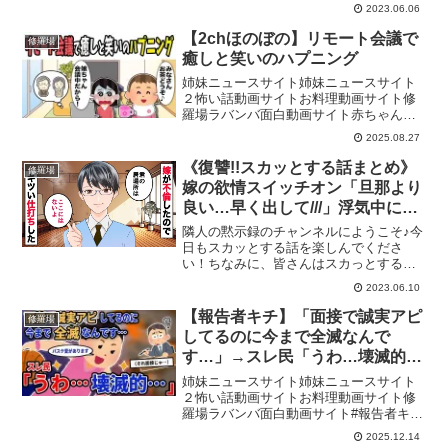
はお好きですか？アニメ系、ライン
2023.06.06
(LINE)系など様々なスカッとする動画が
たくさんあると思いますが、隣人の黙示
【2chほのぼの】リモート会議で
修羅場
録では実話や2ch(2...
癒しと笑いのハプニング
姉妹ニュースサイト姉妹ニュースサイト
２怖い話動画サイトお料理動画サイト修
羅場ラバンバ面白動画サイト赤ちゃん・
子供のほっこりほのぼの短編動画を投稿
2025.08.27
しています。隙間時間に是非ご覧くださ
い♪コメントにて、みなさんの体験談も是
《復讐!!スカッとする話まとめ》
修羅場
非お聞かせください！チ...
嫁の欲情スイッチオン「旦那より
良い…早く出して///」浮気中に突
撃し修羅場→テンプレ通りの言い
隣人の黙示録のチャンネルにようこそ♪今
訳を無視して徹底制裁!
日もスカッとする話を楽しんでくださ
い！ちなみに、皆さんはスカっとする話
はお好きですか？アニメ系、ライン
2023.06.10
(LINE)系など様々なスカッとする動画が
たくさんあると思いますが、隣人の黙示
【報告者キチ】「面接で誠実アピ
修羅場
録では実話や2ch(2...
してるのに今まで全滅なんで
す…」→スレ民「うわ…壊滅的」
【2chゆっくり解説】
姉妹ニュースサイト姉妹ニュースサイト
２怖い話動画サイトお料理動画サイト修
羅場ラバンバ面白動画サイト#報告者キチ
#2ch #2ちゃんねる #就活↓チャンネル登
2025.12.14
録よろしくお願いします↓ @2ch-mj4nd1