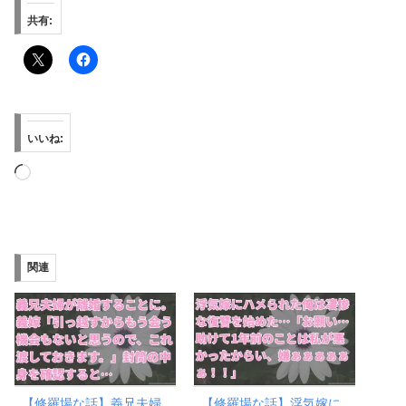
共有:
いいね:
読
み
込
み
関連
中…
【修羅場な話】義兄夫婦
【修羅場な話】浮気嫁に