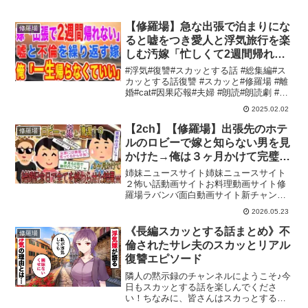
【修羅場】急な出張で泊まりにな
修羅場
ると嘘をつき愛人と浮気旅行を楽
しむ汚嫁「忙しくて2週間帰れな
いw」俺「あ、もう一生帰らなく
#浮気#復讐#スカッとする話 #総集編#ス
て良いです！」汚嫁「え？」結果
カッとする話復讐 #スカッと#修羅場 #離
婚#cat#因果応報#夫婦 #朗読#朗読劇 #ntr
w 【スカットする話】
#出張#長期出張#嫁 チャンネル登録もお
2025.02.02
願いします！オススメ動画▼オススメ再
生リスト▼★ご視聴いただき...
【2ch】【修羅場】出張先のホテ
修羅場
ルのロビーで嫁と知らない男を見
かけた→俺は３ヶ月かけて完璧な
準備を整え、結婚記念日に全てを
姉妹ニュースサイト姉妹ニュースサイト
終わらせた【ゆっくり解説】
２怖い話動画サイトお料理動画サイト修
羅場ラバンバ面白動画サイト新チャンネ
ルもお願いします：２ちゃんねるの面
2026.05.23
白・修羅場スレをゆっくり実況
※Instagram/Tiktokを開設しました。動画
《長編スカッとする話まとめ》不
修羅場
説明欄から飛べる...
倫されたサレ夫のスカッとリアル
復讐エピソード
隣人の黙示録のチャンネルにようこそ♪今
日もスカッとする話を楽しんでくださ
い！ちなみに、皆さんはスカっとする話