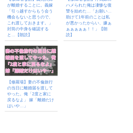
が離婚することに。義嫁
ハメられた俺は凄惨な復
「引っ越すからもう会う
讐を始めた…「お願い…
機会もないと思うので、
助けて1年前のことは私
これ渡しておきます。」
が悪かったからい、嫌ぁ
封筒の中身を確認する
ぁぁぁぁぁ！！」【朗
と…【朗読】
読】
【修羅場】妻の不倫旅行
の当日に離婚届を渡して
やった。俺「2度と家に
戻るなよ」 嫁「離婚だけ
はいや…」