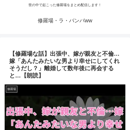
世の中で起こった修羅場をまとめ配信します！
修羅場・ラ・バンバww
【修羅場な話】出張中、嫁が親友と不倫…
嫁「あんたみたいな男より幸せにしてくれ
そうだし？」離婚して数年後に再会する
と…【朗読】
修羅場