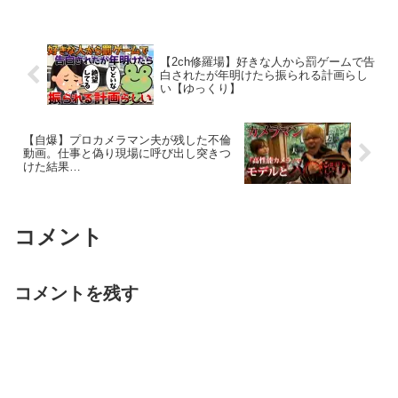
話目 00:002話目 19:47...
【2ch修羅場】好きな人から罰ゲームで告
白されたが年明けたら振られる計画らし
い【ゆっくり】
【自爆】プロカメラマン夫が残した不倫
動画。仕事と偽り現場に呼び出し突きつ
けた結果…
コメント
コメントを残す