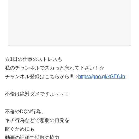
☆1日の仕事のストレスも
私のチャンネルでスカっと忘れて下さい！☆
チャンネル登録はこちらから!!!⇒
https://goo.gl/kGE6Jn
不倫は絶対ダメですよ～～！
不倫やDQN行為、
キチ行為などで悲劇の再発を
防ぐためにも
動画の評価で拡散の協力