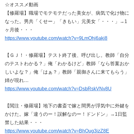
☆オススメ動画
【修羅場】職場でモテモテだった美女が、病気で化け物に
なった。男共「くせー」「きもい」元美女「・・・」→1
ヶ月後・・・
https://www.youtube.com/watch?v=9LmOhj6akj8
【ＧＪ！・修羅場】テスト終了後、呼び出し。教師「自分
のテストわかる？」俺「わかるけど」教師「なら答案おか
しいよな？」俺「はぁ？」教師「親御さんに来てもらう」
姉が現れ…
https://www.youtube.com/watch?v=DsbRskVNv8U
【閲注・修羅場】地下の書斎で嫁と間男が浮気中に外鍵を
かけた。嫁「違うのー！誤解なのー！ドンドン」→1日監
禁した結果・・・
https://www.youtube.com/watch?v=BhOug3izZ8E