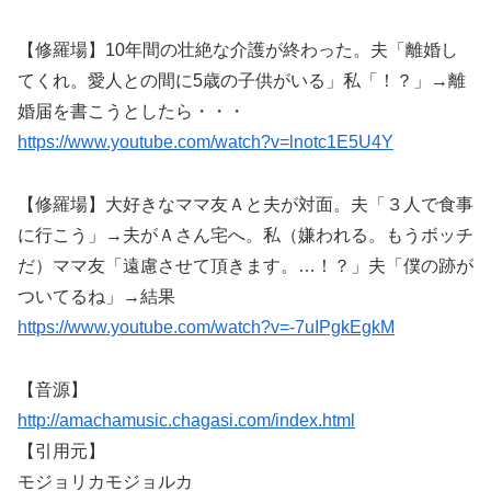
【修羅場】10年間の壮絶な介護が終わった。夫「離婚し
てくれ。愛人との間に5歳の子供がいる」私「！？」→離
婚届を書こうとしたら・・・
https://www.youtube.com/watch?v=lnotc1E5U4Y
【修羅場】大好きなママ友Ａと夫が対面。夫「３人で食事
に行こう」→夫がＡさん宅へ。私（嫌われる。もうボッチ
だ）ママ友「遠慮させて頂きます。…！？」夫「僕の跡が
ついてるね」→結果
https://www.youtube.com/watch?v=-7uIPgkEgkM
【音源】
http://amachamusic.chagasi.com/index.html
【引用元】
モジョリカモジョルカ