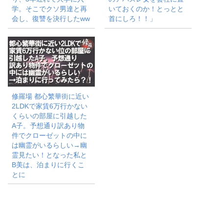
学。そこでクソ男達と再
いておくのか！とっとと
会し、復讐を決行したww
首にしろ！！」
修羅場 都心繁華街に近い
2LDKで家賃6万行かない
くらいの部屋に引越した
A子。予想通り訳あり物
件でクローゼットの中に
は幽霊がいるらしい→幽
霊見たい！となった私と
B美は、泊まりに行くこ
とに