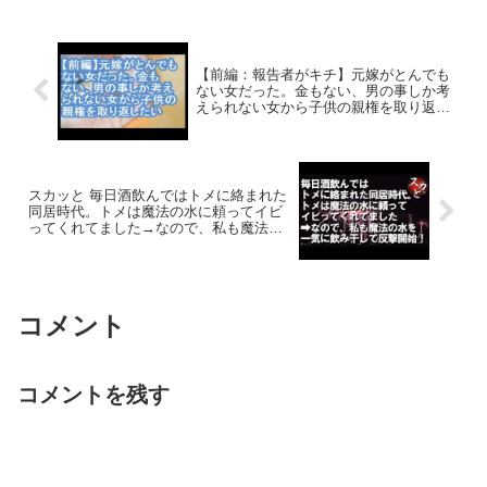
しの庭】遊ばせていただきます！！気に
なっていた...
【前編：報告者がキチ】元嫁がとんでも
ない女だった。金もない、男の事しか考
えられない女から子供の親権を取り返し
たい【ママ達の修羅場】
スカッと 毎日酒飲んではトメに絡まれた
同居時代。トメは魔法の水に頼ってイビ
ってくれてました→なので、私も魔法の
水を一気に飲み干して反撃開始！→ちな
みに、私は酒に強い(^_-)ｖ
コメント
コメントを残す