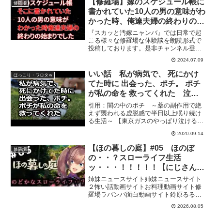
【修羅場】嫁のスケジュール帳に
修羅場
録では実話や2ch(2...
書かれていた10人の男の意味がわ
かった時、俺達夫婦の終わりの始
まりでした…
『スカッと汚嫁ニャンバ』では日常で起
こる様々な修羅場な体験談を朗読形式で
投稿しております。是非チャンネル登録
をお願いいたします！#修羅場 #スカッと
2024.07.09
#朗読◆再生リスト◆関連動画【修羅場な
話】目を覚ますと精神病院の隔離病棟だ
いい話 私が病気で、 死にかけ
ほっこり・ワロタｗ
った。俺「姉貴…...
てた時に 出会った、ポチ。 ポチ
が私の命を 救ってくれた 泣け
る話
引用：闇の中のポチ ～薬の副作用で絶
えず襲われる虚脱感で半日以上眠り続け
る生活～ 【東京ガスのやっぱり泣ける
CM】家族の絆「お弁当メール」編損保ジ
2020.09.14
ャパンCM 泣けるCM ピアノ編【感動
CM】JR九州「全線開業」特別篇180秒日
【ほの暮しの庭】#05 ほのぼ
修羅場
本での感動CM...
の・・？スローライフ生活
ッ・・・！！！！！【にじさん
じ/鈴原るる 】
姉妹ニュースサイト姉妹ニュースサイト
２怖い話動画サイトお料理動画サイト修
羅場ラバンバ面白動画サイト鈴原るる
lulu suzuhara【にじさんじ所属】ただい
2026.08.05
ま。ありがとう。今回の配信は【ほの暮