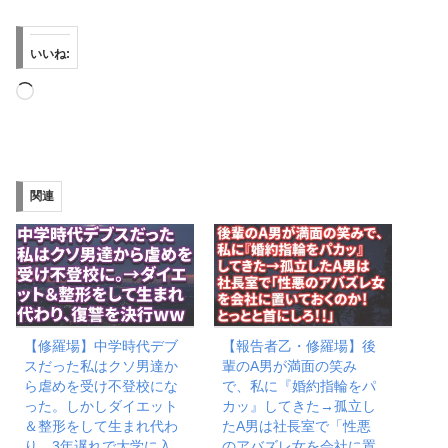
いいね:
読
み
込
み
関連
中…
【修羅場】中学時代デブ
【報告者乙・修羅場】後
スだった私はクソ男達か
輩のA男が満面の笑み
ら虐めを受け不登校にな
で、私に『婚約指輪をパ
った。しかしダイエット
カッ』してきた→孤立し
＆整形をして生まれ代わ
たA男は社長室で「性悪
り、3年遅れで大学に入
のアバズレ女を会社に置