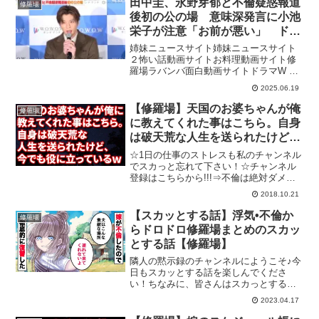
田中圭、永野芽郁と不倫疑惑報道
修羅場
後初の公の場 意味深発言に小池
栄子が注意「お前が悪い」 ドラ
マW 三谷幸喜『おい、太宰』完成
姉妹ニュースサイト姉妹ニュースサイト
報告会
２怖い話動画サイトお料理動画サイト修
羅場ラバンバ面白動画サイトドラマW 三
谷幸喜『おい、太宰』完成報告会が行わ
2025.06.19
れ、三谷幸喜、田中圭、小池栄子、宮澤
エマが登壇した。【関連動画】◆田中
【修羅場】天国のお婆ちゃんが俺
修羅場
圭、主演舞台『陽気な幽霊...
に教えてくれた事はこちら。自身
は破天荒な人生を送られたけど、
今でも役に立っているw
☆1日の仕事のストレスも私のチャンネル
でスカっと忘れて下さい！☆チャンネル
登録はこちらから!!!⇒不倫は絶対ダメで
すよ～～！不倫やDQN行為、キチ行為な
2018.10.21
どで悲劇の再発を防ぐためにも動画の評
価で拡散の協力お願い致します。またの
【スカッとする話】浮気•不倫か
修羅場
ご視聴お待ちして...
らドロドロ修羅場まとめのスカッ
とする話【修羅場】
隣人の黙示録のチャンネルにようこそ♪今
日もスカッとする話を楽しんでくださ
い！ちなみに、皆さんはスカっとする話
はお好きですか？アニメ系、ライン
2023.04.17
(LINE)系など様々なスカッとする動画が
たくさんあると思いますが、隣人の黙示