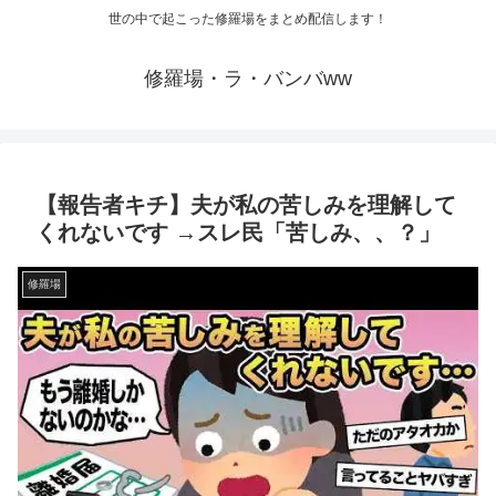
世の中で起こった修羅場をまとめ配信します！
修羅場・ラ・バンバww
【報告者キチ】夫が私の苦しみを理解して
くれないです →スレ民「苦しみ、、？」
修羅場