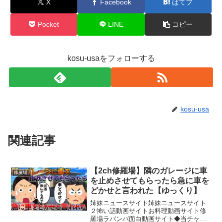
X
Facebook
はてブ
Pocket
LINE
コピー
kosu-usaをフォローする
kosu-usa
関連記事
【2ch修羅場】隣のガレージに車
修羅場
を止めさせてもらったら急に車を
どかせと言われた【ゆっくり】
姉妹ニュースサイト姉妹ニュースサイト
２怖い話動画サイトお料理動画サイト修
羅場ラバンバ面白動画サイト◆当チャン