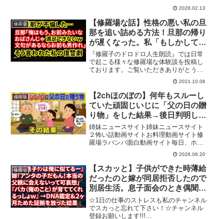
ネルの動画テーマについてこのチャンネ
2026.02.13
ルは「男女関係、親子関係の修羅場」を
テーマにしています。◆動画の教育的価
【修羅場な話】性格の悪い私の旦
修羅場
値と独自性◎人間関係や家...
那を追い詰める方法！旦那の帰り
が遅くなった。私「もしかして不
倫？」旦那「だったら何だよｗ」
『修羅子のドロドロ人生朗読』では日常
→これには本当に腹が立った！
で起こる様々な修羅場な体験談を投稿し
ております。ご覧いただきありがとうご
【朗読】
ざいます。ぜひチャンネル登録をよろし
2021.10.08
くお願いします。高評価やコメントをい
ただけると励みになります。【関連動
【2chほのぼの】何年もスルーし
修羅場
画】【修羅場な話】娘が15...
ていた頑固じいじに「父の日の贈
り物」をした結果→後日判明した
事実に涙腺崩壊
姉妹ニュースサイト姉妹ニュースサイト
２怖い話動画サイトお料理動画サイト修
羅場ラバンバ面白動画サイト毎日、ホッ
と一息。のんちゃん一家のかわいくてお
2026.06.20
ちゃめな日常をほのぼの絵本風に紹介し
ております。コメント欄にて動画に対す
【スカッと】子供ができた時薄給
修羅場
る、感想やご意見をいただ...
だったのと嫁が同居拒否したので
別居生活。息子面会のとき偶聞い
た嫁電話の声。嫁のフリンを悟っ
☆1日の仕事のストレスも私のチャンネル
た。その後・・・【修羅場な話】
でスカっと忘れて下さい！☆チャンネル
登録お願いします!!!