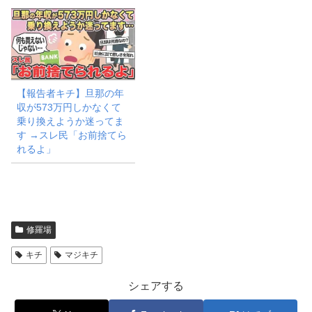
【報告者キチ】旦那の年
収が573万円しかなくて
乗り換えようか迷ってま
す →スレ民「お前捨てら
れるよ」
修羅場
キチ
マジキチ
シェアする