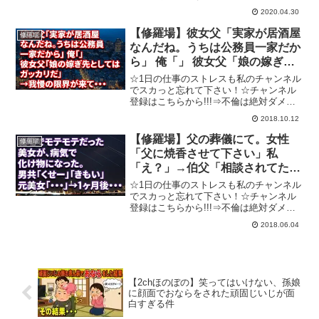
⇒☆☆☆☆☆☆☆☆☆☆☆☆☆☆☆☆☆
2020.04.30
☆☆☆☆☆☆☆☆☆☆☆☆☆今日の修羅
場な話がすかっと大好きな動画！⇒【ス
【修羅場】彼女父「実家が居酒屋
修羅場
カッと】子供ができた時薄給だったの
なんだね。うちは公務員一家だか
と...
ら」 俺「」 彼女父「娘の嫁ぎ先
としてはガッカリだ」→我慢の限
☆1日の仕事のストレスも私のチャンネル
界が来て・・・
でスカっと忘れて下さい！☆チャンネル
登録はこちらから!!!⇒不倫は絶対ダメで
すよ～～！不倫やDQN行為、キチ行為な
2018.10.12
どで悲劇の再発を防ぐためにも動画の評
価で拡散の協力お願い致します。またの
【修羅場】父の葬儀にて。女性
修羅場
ご視聴お待ちして...
「父に焼香させて下さい」私
「え？」→伯父「相談されてた」
私「ＤＮＡ鑑定します」伯父「そ
☆1日の仕事のストレスも私のチャンネル
んな醜聞！内々に済ませるべき」
でスカっと忘れて下さい！☆チャンネル
登録はこちらから!!!⇒不倫は絶対ダメで
母「夫は日本に不在でしたよ！」
すよ～～！不倫やDQN行為、キチ行為な
2018.06.04
どで悲劇の再発を防ぐためにも動画の評
価で拡散の協力お願い致します。またの
ご視聴お待ちして...
【2chほのぼの】笑ってはいけない、孫娘
に顔面でおならをされた頑固じいじが面
白すぎる件