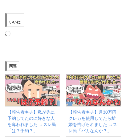
いいね:
読
み
込
み
関連
中…
【報告者キチ】私が先に
【報告者キチ】月30万円
予約してたのに好きな人
クレカを使用してたら離
を奪われました →スレ民
婚を告げられました →ス
「は？予約？」
レ民「バカなんか？」