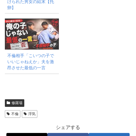
けられた男女の結末【托
卵】
不倫相手「こいつの子で
いいじゃねえか」夫を激
昂させた最低の一言
修羅場
不倫
浮気
シェアする