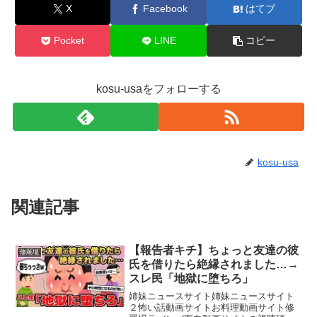
X
Facebook
はてブ
Pocket
LINE
コピー
kosu-usaをフォローする
kosu-usa
関連記事
【報告者キチ】ちょっと友達の彼
修羅場
氏を借りたら絶縁されました…→
スレ民「地獄に堕ちろ」
姉妹ニュースサイト姉妹ニュースサイト
２怖い話動画サイトお料理動画サイト修