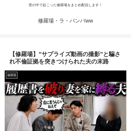
世の中で起こった修羅場をまとめ配信します！
修羅場・ラ・バンバww
【修羅場】”サプライズ動画の撮影”と騙さ
れ不倫証拠を突きつけられた夫の末路
修羅場