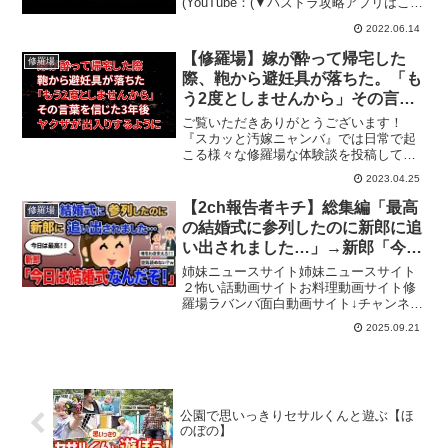
(YouTube：(▼パズドラ攻略アプリはこち
らiOS：(Android：(#パズドラ#究極攻略
2022.06.14
TV#裏多次元#越鳥#忍野扇#ベリアル#攻
略#編成
【修羅場】嫁が酔って帰宅した
修羅場
際、鞄から避妊具が落ちた。「も
う2度としませんから」その言葉
を信じた3年後ヤクザが出入りす
ご覧いただきありがとうございます！
るように
『スカッと汚嫁ニャンバ』では日常で起
こる様々な修羅場な体験談を投稿してお
ります。是非チャンネル登録をお願いい
2023.04.25
たします！※動画は著作権で保護されて
おります。無断転載、2次利用、当社オリ
【2ch報告者キチ】総集編「最高
修羅場
ジナルシナリオの流用、改...
の結婚式に参列したのに新郎に追
い出されました…」→新郎「今日
は結婚式なんだぞ！」【ゆっくり
姉妹ニュースサイト姉妹ニュースサイト
解説】【作業用】
２怖い話動画サイトお料理動画サイト修
羅場ラバンバ面白動画サイト↓チャンネル
登録よろしくお願いします↓URL：1話
2025.09.21
目 0:00:002話目 0:19:133話目
0:37:414話目 0:56:365話目 ...
公園で思いっきりセサルくんと遊ぶ【ほ
のぼの】