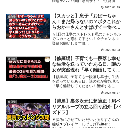
羅場ラバンバ面白動画サイトご視聴頂き
ありがとうございます。■サブチャンネル
2026.01.29
■■当チャンネルについて■台本と編集は
全てオリジナルとなり繰り返しのコンテ
【スカッと】息子『おばーちゃ
修羅場
ンツではありません。...
ん！まだ帰らないの？ボクこれか
らおかーさんとすぱげてー食べに
いくんだから、早く帰って！！』
☆1日の仕事のストレスも私のチャンネル
トメ『あ…あら…そうなの…』
でスカっと忘れて下さい！☆チャンネル
登録お願いします!!!
【修羅場】
⇒☆☆☆☆☆☆☆☆☆☆☆☆☆☆☆☆☆
2020.03.23
☆☆☆☆☆☆☆☆☆☆☆☆☆今日の漫画
の家のマンガ動画！⇒【スカッと】息子
【修羅場】子育ても一段落し幸せ
修羅場
『おばーちゃん！まだ帰らないの？ボ
な生活を送っていたある日、謎の
ク...
女が突然現れ「早く離婚してくだ
さい！後悔することになります」
【修羅場】子育ても一段落し幸せな生活
聞く耳を持たなかったがスマホの
を送っていたある日、謎の女が突然現れ
「早く離婚してください！後悔すること
映像を見せられ俺は青ざめ泣き叫
になります」聞く耳を持たなかったがス
ぶことになる…
2024.05.27
マホの映像を見せられ俺は青ざめ泣き叫
ぶことになる…『スカッと汚嫁ニャン
【越鳥】裏多次元に超適正！扇ベ
修羅場
バ』では日常で起こる様々な...
リアルループの立ち回り紹介【パ
ズドラ】
▼参考にさせていただいたありすさんの
編成▼プレイヤーしげしげTwitter：