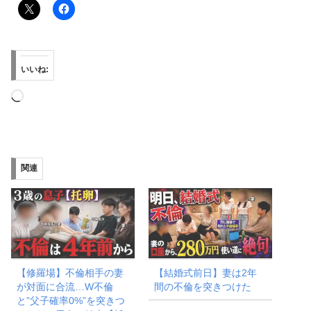
いいね:
読
み
込
み
関連
中…
【修羅場】不倫相手の妻
【結婚式前日】妻は2年
が対面に合流…W不倫
間の不倫を突きつけた
と”父子確率0%”を突きつ