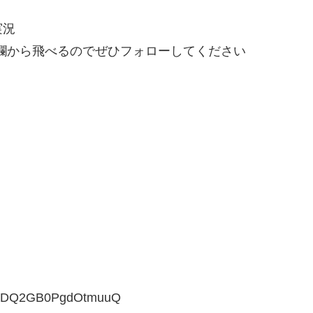
実況
動画説明欄から飛べるのでぜひフォローしてください
5keDQ2GB0PgdOtmuuQ