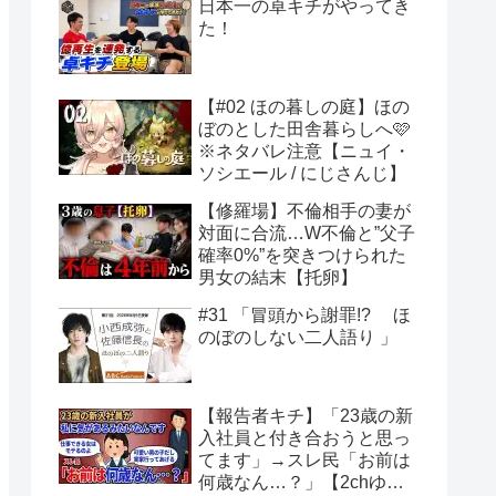
日本一の卓キチがやってき
た！
【#02 ほの暮しの庭】ほの
ぼのとした田舎暮らしへ🩷
※ネタバレ注意【ニュイ・
ソシエール / にじさんじ】
【修羅場】不倫相手の妻が
対面に合流…W不倫と”父子
確率0%”を突きつけられた
男女の結末【托卵】
#31 「冒頭から謝罪!? ほ
のぼのしない二人語り 」
【報告者キチ】「23歳の新
入社員と付き合おうと思っ
てます」→スレ民「お前は
何歳なん…？」【2chゆっ