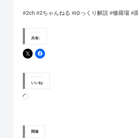
#2ch #2ちゃんねる #ゆっくり解説 #修羅場 
共有:
いいね:
読
み
込
み
関連
中…