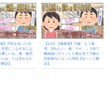
羅場】浮気を知った日
【2ch】【修羅場】汚嫁「もう無
を完璧にこなす夫にな
理、別れたい」俺「ＯＫ」→３秒で
近優しいね」俺「裁判
離婚届にサインした俺を見て汚嫁が
からね」とは言わなか
顔面蒼白になった理由【ゆっくり解
り解説】
説】