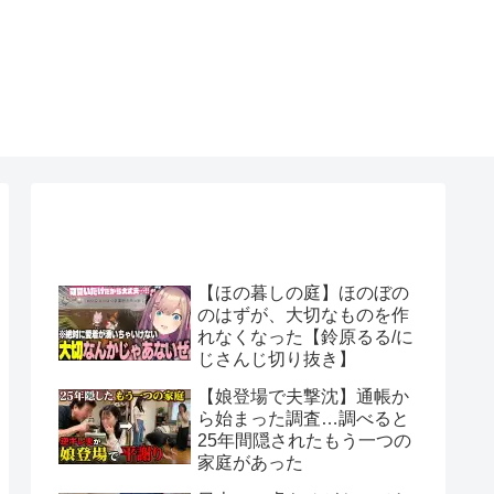
【ほの暮しの庭】ほのぼの
のはずが、大切なものを作
れなくなった【鈴原るる/に
じさんじ切り抜き】
【娘登場で夫撃沈】通帳か
ら始まった調査…調べると
25年間隠されたもう一つの
家庭があった