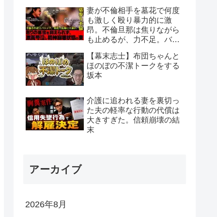
くり解説】
妻が不倫相手を墓花で何度
も激しく殴り暴力的に激
昂。不倫旦那は焦りながら
も止めるが、力不足。バン
仲村も必死に仲裁。
【幕末志士】布団ちゃんと
ほのぼの不潔トークをする
坂本
介護に追われる妻を裏切っ
た夫の軽率な行動の代償は
大きすぎた。信頼崩壊の結
末
アーカイブ
2026年8月