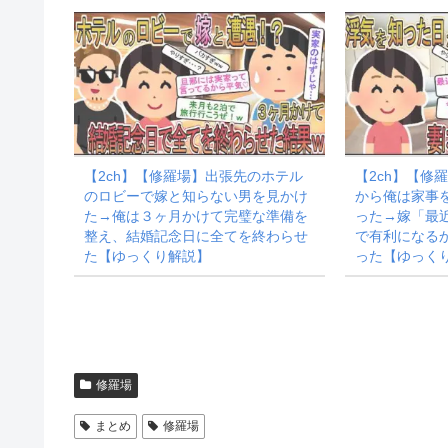
【2ch】【修羅場】出張先のホテル
【2ch】【修
のロビーで嫁と知らない男を見かけ
から俺は家事
た→俺は３ヶ月かけて完璧な準備を
った→嫁「最
整え、結婚記念日に全てを終わらせ
で有利になる
た【ゆっくり解説】
った【ゆっく
修羅場
まとめ
修羅場