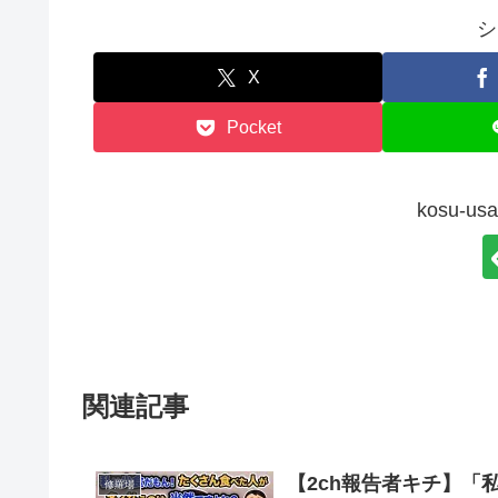
シ
X
Pocket
kosu-
関連記事
【2ch報告者キチ】
修羅場