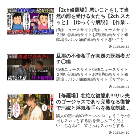
【2ch修羅場】悪いことをして当
修羅場
然の罰を受ける女たち【2ch スカ
ッと】【ゆっくり解説】【作業
用】
姉妹ニュースサイト姉妹ニュースサイト
２怖い話動画サイトお料理動画サイト修
羅場ラバンバ面白動画サイト悪いことを
したら逮捕される？牢屋に入れられる？
2025.09.12
そんなの制度上の問題で本当に大切なの
は反省する事じゃね？「捕まるから嫌
旦那の不倫相手が真逆の既婚者ガ
修羅場
だ」じゃあ根本的な解決には...
チ◯嘩
姉妹ニュースサイト姉妹ニュースサイト
２怖い話動画サイトお料理動画サイト修
羅場ラバンバ面白動画サイト【サブチャ
ンネル】【ダンベルHERO K 日常浮気ス
2025.05.21
タンプ】【結婚相談所HP】〜コノ街〜
「K」 〜Cry〜 「K」 ※本編に関しま
【修羅場】壮絶な復讐劇!!!サレ夫
修羅場
しては依...
のゴージャスであり完璧なる復讐
で汚嫁と浮気相手らを徹底制裁
へ!!!まさかの衝撃的な結末に驚
隣人の黙示録のチャンネルにようこそ♪今
愕!!!スカッとする話
日もスカッとする話を楽しんでくださ
い！ちなみに、皆さんはスカっとする話
はお好きですか？アニメ系、ライン
2024.04.10
(LINE)系など様々なスカッとする動画が