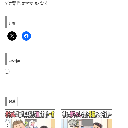
て#育児 #ママ #パパ
共有:
いいね:
読
み
込
み
関連
中…