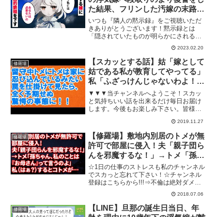
た結果、フリンした汚嫁の末路が
w
いつも『隣人の黙示録』をご視聴いただ
きありがとうございます！黙示録とは
「隠されていたものが明らかにされる」
という意味であり、あなたの隣人に隠さ
2023.02.20
れた人生の一部を切り取って動画にして
います。当チャンネルは実際にある実話
【スカッとする話】姑「嫁として
修羅場
を厳選し、実話を壊さないよ...
姑である私が教育してやってる」
私「ふざっけんじゃないわよ！」
ブチ切れた結果…【スカッと
▼▼▼当チャンネルへようこそ！スカッ
GJ】
と気持ちいい話を出来るだけ毎日お届け
します。今後もお楽しみ下さい。皆様の
チャンネル登録＆グッドクリックが励み
2019.11.27
です！ チャンネル登録はコチラです
⇒【関連動画】スカッとする話 留守中
【修羅場】敷地内別居のトメが無
修羅場
トメにトメは家に忍び込んで...
許可で部屋に侵入！夫「親子団ら
んを邪魔するな！」→トメ「孫ち
ゃん、私のことは『お母さん』っ
☆1日の仕事のストレスも私のチャンネル
て言うのよ」私（はぁ？）すると
でスカっと忘れて下さい！☆チャンネル
登録はこちらから!!!⇒不倫は絶対ダメで
コトメが…
すよ～～！不倫やDQN行為、キチ行為な
2018.07.06
どで悲劇の再発を防ぐためにも動画の評
価で拡散の協力お願い致します。またの
【LINE】旦那の誕生日当日、年
修羅場
ご視聴お待ちして...