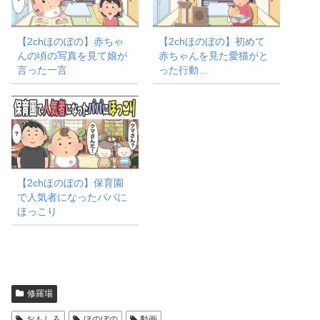
【2chほのぼの】赤ちゃ
【2chほのぼの】初めて
んの頃の写真を見て娘が
赤ちゃんを見た愛猫がと
言った一言
った行動…
【2chほのぼの】保育園
で人気者になったパパに
ほっこり
修羅場
おもしろ
ほのぼの
動画