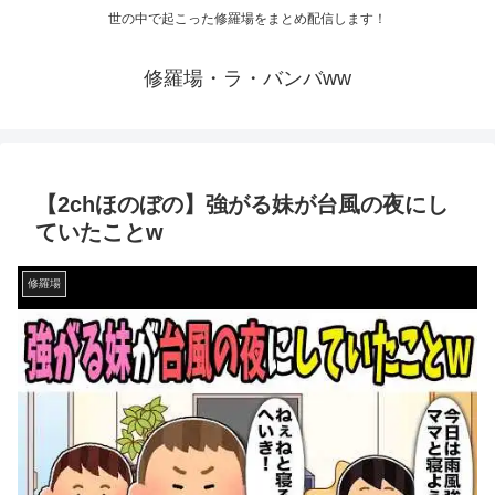
世の中で起こった修羅場をまとめ配信します！
修羅場・ラ・バンバww
【2chほのぼの】強がる妹が台風の夜にし
ていたことw
修羅場