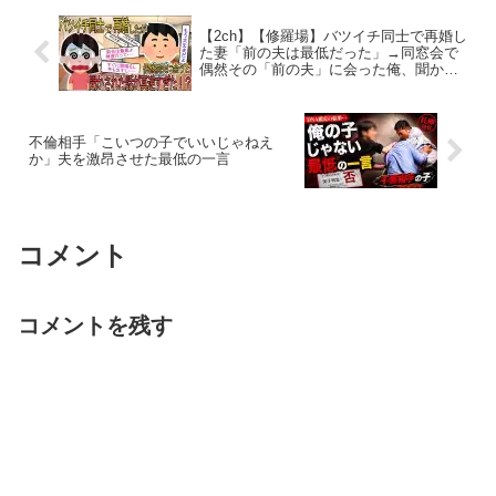
【2ch】【修羅場】バツイチ同士で再婚し
た妻「前の夫は最低だった」→同窓会で
偶然その「前の夫」に会った俺、聞かさ
れた話が真逆すぎて鑑定を決意した【ゆ
っくり解説】
不倫相手「こいつの子でいいじゃねえ
か」夫を激昂させた最低の一言
コメント
コメントを残す