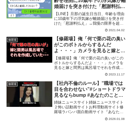
齢を理由に10歳年下の浮気嫁が離
婚届けを突き付けた「慰謝料払
え」→我慢の限界を超えた旦那が
【LINE】旦那の誕生日当日、年齢を理由
最低女に秘策を投下してやった時
に10歳年下の浮気嫁が離婚届けを突き付
けた「慰謝料払え」→我慢の限界を超え
の反応がｗ【スカッとする話】
た旦那が最低女に秘策を投下してやった
2021.04.02
時の反応がｗ【スカッとする話】面白い
と思ったらいいねボタンをクリック&コメ
【修羅場】俺「何で栗の花の臭い
修羅場
ントよろしくお願...
がこのボトルからするんだ
よ・・・」カメラを見ると嫁と間
男は風呂場でそれを作成してい
【修羅場】俺「何で栗の花の臭いがこの
た・・・【スカッとする話/不倫/
ボトルからするんだよ・・・」カメラを
見ると嫁と間男は風呂場でそれを作成し
浮気】
ていた・・・【スカッとする話/不倫/浮
2023.11.17
気】『スカッと汚嫁ニャンバ』では日常
で起こる様々な修羅場な体験談を朗読形
【社内不倫のルール】”職場では
修羅場
式で投稿しております。...
目を合わせない”#ショートドラマ
見るならbump #あなたのことが
死ぬほど嫌いです #不倫 #夫婦#離
姉妹ニュースサイト姉妹ニュースサイト
婚
２怖い話動画サイトお料理動画サイト修
羅場ラバンバ面白動画サイト『あなたの
ことが死ぬほど嫌いです』BUMPで配信
2026.01.08
中！▷アプリをダウンロード(登録無料)＜
番組概要＞いつか私はあなたに言いた
い、「あなたのことが...