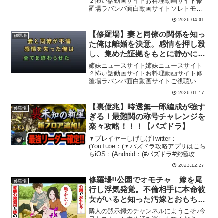
２怖い話動画サイトお料理動画サイト修
羅場ラバンバ面白動画サイトソレトモ→
ラム子のTikTok→ ラム子のInstagram→
2026.04.01
ターボのTikTok→ ターボのInstagram→
【修羅場】妻と同僚の関係を知っ
修羅場
た俺は離婚を決意。感情を押し殺
し、集めた証拠をもとに静かに動
き出した結果…
姉妹ニュースサイト姉妹ニュースサイト
２怖い話動画サイトお料理動画サイト修
羅場ラバンバ面白動画サイトご視聴いた
だき、誠にありがとうございます。本チ
2026.01.17
ャンネルでは、夫婦関係のすれ違い、離
婚に至るまでの葛藤、心を揺さぶる人間
【裏億兆】時透無一郎編成が強す
修羅場
ドラマなどを、朗読形式で...
ぎる！最難関の称号チャレンジを
楽々攻略！！！【パズドラ】
▼プレイヤーしげしげTwitter：
(YouTube：(▼パズドラ攻略アプリはこち
らiOS：(Android：(#パズドラ#究極攻略
TV#裏億兆#攻略#編成#時透無一郎#未知
2023.12.27
の新星
修羅場!!公園でオモチャ…嫁を尾
修羅場
行し浮気発覚。不倫相手に本命彼
女がいると知った汚嫁とおもちゃ
マニアの間男(公務員)の末路がww
隣人の黙示録のチャンネルにようこそ♪今