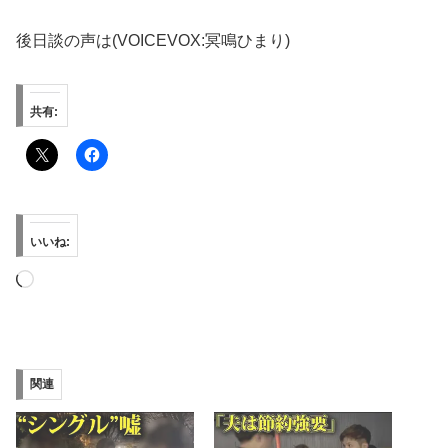
後日談の声は(VOICEVOX:冥鳴ひまり)
共有:
いいね:
読
み
込
み
関連
中…