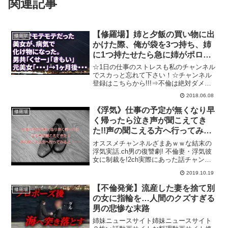
関連記事
【修羅場】姉と夕飯の買い物に出
修羅場
かけた際、俺が袋を3つ持ち、姉
に1つ持たせたら急に姉がポロポ
ロと泣き出した。
☆1日の仕事のストレスも私のチャンネル
でスカっと忘れて下さい！☆チャンネル
登録はこちらから!!!⇒不倫は絶対ダメで
すよ～～！不倫やDQN行為、キチ行為な
2018.06.08
どで悲劇の再発を防ぐためにも動画の評
価で拡散の協力お願い致します。またの
《浮気》仕事の予定が無くなり早
修羅場
ご視聴お待ちして...
く帰ったら泣き声が聞こえてき
た!!声の聞こえる方へ行ってみる
と・・・
オススメチャンネルざまあｗｗな結末の
浮気実話.ch男の復讐劇! 不倫妻・浮気彼
女に制裁を!2ch実際にあった話チャンネ
ル引用元
2019.10.19
【不倫発覚】流産した妻を捨て別
修羅場
の女に指輪を…人間のクズすぎる
男の悲惨な末路
姉妹ニュースサイト姉妹ニュースサイト