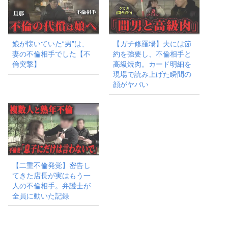
娘が懐いていた“男”は、
【ガチ修羅場】夫には節
妻の不倫相手でした【不
約を強要し、不倫相手と
倫突撃】
高級焼肉。カード明細を
現場で読み上げた瞬間の
顔がヤバい
【二重不倫発覚】密告し
てきた店長が実はもう一
人の不倫相手。弁護士が
全員に動いた記録