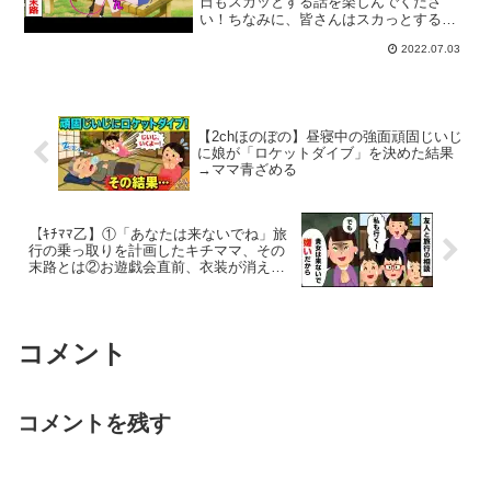
スカッとする話
日もスカッとする話を楽しんでくださ
い！ちなみに、皆さんはスカっとする話
はお好きですか？アニメ系、ライン
2022.07.03
(LINE)系など様々なスカッとする動画が
たくさんあると思いますが、隣人の黙示
録では実話や2ch(2...
【2chほのぼの】昼寝中の強面頑固じいじ
に娘が「ロケットダイブ」を決めた結果
→ママ青ざめる
【ｷﾁﾏﾏ乙】①「あなたは来ないでね」旅
行の乗っ取りを計画したキチママ、その
末路とは②お遊戯会直前、衣装が消え
た！別の子が娘の衣装を着て唖然→その
ママはドヤ顔で…【2ch修羅場】【ゆっく
りスレ解説】
コメント
コメントを残す