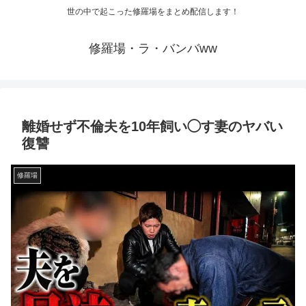
世の中で起こった修羅場をまとめ配信します！
修羅場・ラ・バンバww
離婚せず不倫夫を10年飼い◯す妻のヤバい
復讐
修羅場