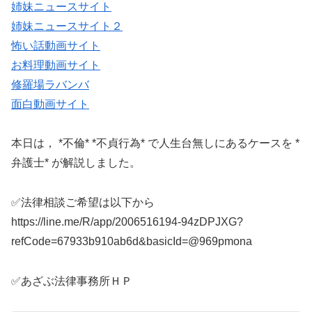
姉妹ニュースサイト
姉妹ニュースサイト２
怖い話動画サイト
お料理動画サイト
修羅場ラバンバ
面白動画サイト
本日は， *不倫* *不貞行為* で人生台無しにあるケースを *
弁護士* が解説しました。
✅法律相談ご希望は以下から
https://line.me/R/app/2006516194-94zDPJXG?
refCode=67933b910ab6d&basicId=@969pmona
✅あざぶ法律事務所ＨＰ