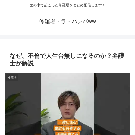
世の中で起こった修羅場をまとめ配信します！
修羅場・ラ・バンバww
なぜ、不倫で人生台無しになるのか？弁護
士が解説
修羅場