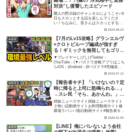
羅場…！ 汚嫁の”浮気相手と直接
対決”し復讐したエピソード
隣人の黙示録のチャンネルにようこそ♪今
日もスカッとする話を楽しんでくださ
い！ちなみに、皆さんはスカっとする話
はお好きですか？アニメ系、ライン
2023.08.23
(LINE)系など様々なスカッとする動画が
たくさんあると思いますが、隣人の黙示
【7月のLv15攻略】グランエルヴ
修羅場
録では実話や2ch(2...
×クロトビループ編成が強すぎ
る！ギミックを無視してもゴリ押
せる件www【パズドラ】
▼プレイヤーしげしげTwitter：
(YouTube：(▼パズドラ攻略アプリはこち
らiOS：(Android：(#パズドラ#究極攻略
TV#クロトビ#編成#クエストダンジョン
2023.07.12
#Lv15#攻略#グランエルヴ
【報告者キチ】「いけないの？定
修羅場
時に帰ると上司に怒鳴られる…」
→スレ民「そら、あかんわ。」
【2chゆっくり解説】
姉妹ニュースサイト姉妹ニュースサイト
２怖い話動画サイトお料理動画サイト修
羅場ラバンバ面白動画サイト#報告者キチ
#2ch #2ちゃんねる↓チャンネル登録よろ
2026.01.05
しくお願いします↓ @2ch-mj4nd1話目
00:002話目 ◎当チャンネルにつ...
【LINE】俺にバレないよう会社
修羅場