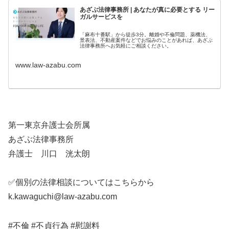
あざぶ法律事務所 | あなたが真に必要とする リー
ガルサービスを
「麻布十番駅」から徒歩3分。離婚や不倫問題、薬機法、
景表法、不動産案件などでお悩みのことがあれば、あざぶ
法律事務所へお気軽にご相談ください。
www.law-azabu.com
第一東京弁護士会所属
あざぶ法律事務所
弁護士 川口 洸太朗
✅個別の法律相談についてはこちらから
k.kawaguchi@law-azabu.com
#不倫 #不貞行為 #慰謝料