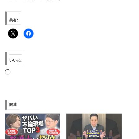
共有:
いいね:
読
み
込
み
関連
中…