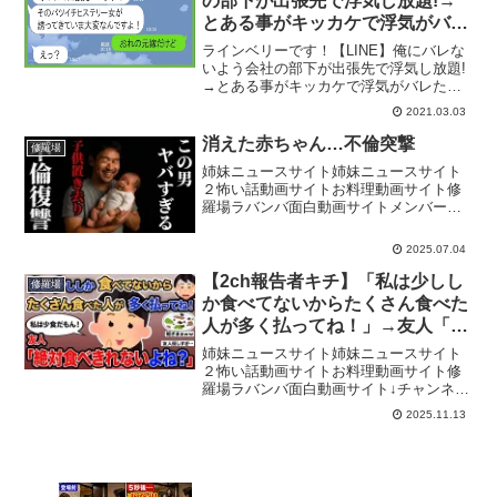
の部下が出張先で浮気し放題!→
とある事がキッカケで浮気がバレ
た部下のその後…腹筋崩壊ｗ【ス
ラインベリーです！【LINE】俺にバレな
カッとする話】
いよう会社の部下が出張先で浮気し放題!
→とある事がキッカケで浮気がバレた部
下のその後…腹筋崩壊ｗ【スカッとする
2021.03.03
話】面白いと思ったらいいねボタンをク
リックお願いします👍💎チャンネル登録
消えた赤ちゃん…不倫突撃
修羅場
はこちらをクリック...
姉妹ニュースサイト姉妹ニュースサイト
２怖い話動画サイトお料理動画サイト修
羅場ラバンバ面白動画サイトメンバーシ
ップ→ ・依頼用Instagram→ ･しんり
Instagram→ ・tiktok→ ・マザコンしんり
2025.07.04
tiktok→ スポンサー企業...
【2ch報告者キチ】「私は少しし
修羅場
か食べてないからたくさん食べた
人が多く払ってね！」→友人「絶
対食べきれないよね？」【ゆっく
姉妹ニュースサイト姉妹ニュースサイト
り解説】
２怖い話動画サイトお料理動画サイト修
羅場ラバンバ面白動画サイト↓チャンネル
登録よろしくお願いします↓URL：1話
2025.11.13
目 0:00:002話目 0:20:10▼チャンネル
の動画における教育的価値と独自性この
チャ...