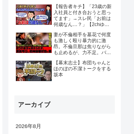
【報告者キチ】「23歳の新
入社員と付き合おうと思っ
てます」→スレ民「お前は
何歳なん…？」【2chゆっ
くり解説】
妻が不倫相手を墓花で何度
も激しく殴り暴力的に激
昂。不倫旦那は焦りながら
も止めるが、力不足。バン
仲村も必死に仲裁。
【幕末志士】布団ちゃんと
ほのぼの不潔トークをする
坂本
アーカイブ
2026年8月