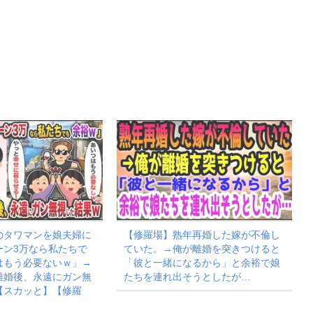
のタワマンを娘夫婦に
【修羅場】熟年再婚した嫁が不倫し
ーン3万なら私たちで
ていた。→俺が離婚を突きつけると
はもう必要ないｗ」→
「彼と一緒になるから」と余裕で娘
離婚後、永遠にガン無
たちを連れ出そうとしたが…
【スカッと】【修羅