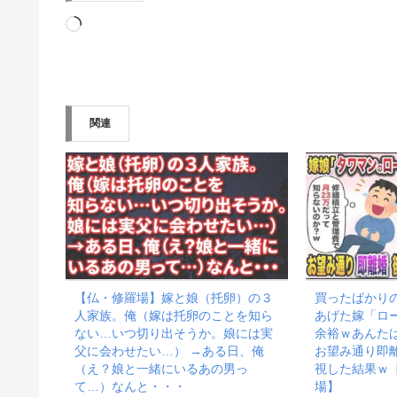
読
み
込
み
関連
中…
【仏・修羅場】嫁と娘（托卵）の３
買ったばかり
人家族。俺（嫁は托卵のことを知ら
あげた嫁「ロ
ない…いつ切り出そうか。娘には実
余裕ｗあんた
父に会わせたい…） →ある日、俺
お望み通り即
（え？娘と一緒にいるあの男っ
視した結果ｗ
て…）なんと・・・
場】