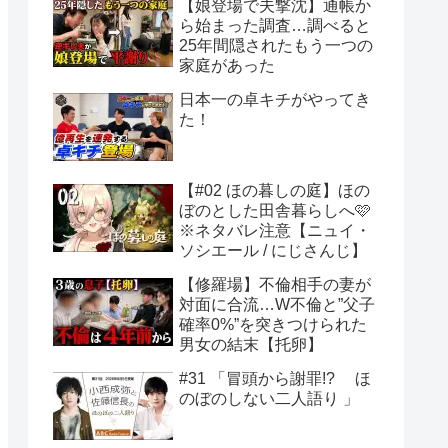
【娘登場で夫撃沈】通帳か
ら始まった調査…調べると
25年間隠されたもう一つの
家庭があった
日本一の卓キチがやってき
た！
【#02 ほの暮しの庭】ほの
ぼのとした田舎暮らしへ🩷
※ネタバレ注意【ニュイ・
ソシエール / にじさんじ】
【修羅場】不倫相手の妻が
対面に合流…W不倫と”父子
確率0%”を突きつけられた
男女の結末【托卵】
#31 「冒頭から謝罪!? ほ
のぼのしない二人語り 」