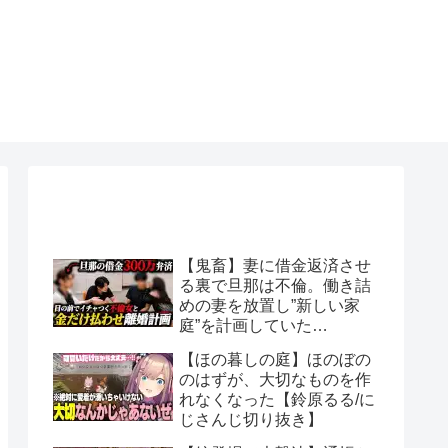
【鬼畜】妻に借金返済させ
る裏で旦那は不倫。働き詰
めの妻を放置し”新しい家
庭”を計画していた…
【ほの暮しの庭】ほのぼの
のはずが、大切なものを作
れなくなった【鈴原るる/に
じさんじ切り抜き】