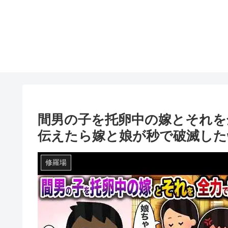
間男の子を托卵中の嫁とそれを
伝えたら嫁と娘が秒で破滅した
修羅場