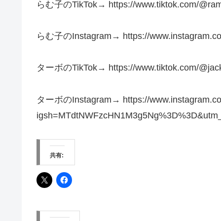
らむ子のTikTok→ https://www.tiktok.com/@ramu
らむ子のInstagram→ https://www.instagram.co
ターボのTikTok→ https://www.tiktok.com/@ja
ターボのInstagram→ https://www.instagram.com
igsh=MTdtNWFzcHN1M3g5Ng%3D%3D&utm_s
共有: