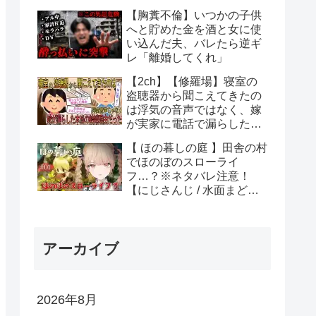
ら金づちで車を破壊してき
【胸糞不倫】いつかの子供
た【総集編】
へと貯めた金を酒と女に使
い込んだ夫、バレたら逆ギ
レ「離婚してくれ」
【2ch】【修羅場】寝室の
盗聴器から聞こえてきたの
は浮気の音声ではなく、嫁
が実家に電話で漏らした本
当の結婚理由だった【ゆっ
【 ほの暮しの庭 】田舎の村
くり解説】
でほのぼのスローライ
フ…？※ネタバレ注意！
【にじさんじ / 水面まど
か】
アーカイブ
2026年8月