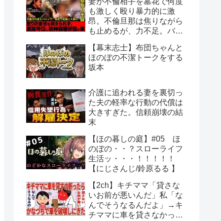
妻が不倫相手を墓花で何度
も激しく殴り暴力的に激
昂。不倫旦那は焦りながら
も止めるが、力不足。バン
仲村も必死に仲裁。
【幕末志士】布団ちゃんと
ほのぼの不潔トークをする
坂本
介護に追われる妻を裏切っ
た夫の軽率な行動の代償は
大きすぎた。信頼崩壊の結
末
【ほの暮しの庭】#05 ほ
のぼの・・？スローライフ
生活ッ・・・！！！！！
【にじさんじ/鈴原るる 】
【2ch】キチママ「貸さな
いお前が悪いんだ」私「な
んでそうなるんだよ」→キ
チママに車を貸さなかった