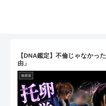
【DNA鑑定】不倫じゃなかっ
由」
修羅場