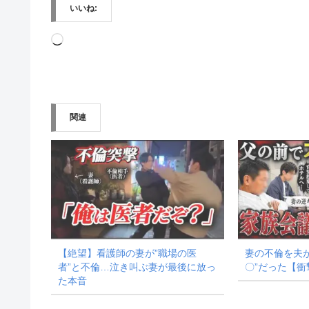
いいね:
読
み
込
み
関連
中…
【絶望】看護師の妻が”職場の医
妻の不倫を夫
者”と不倫…泣き叫ぶ妻が最後に放っ
〇”だった【衝
た本音