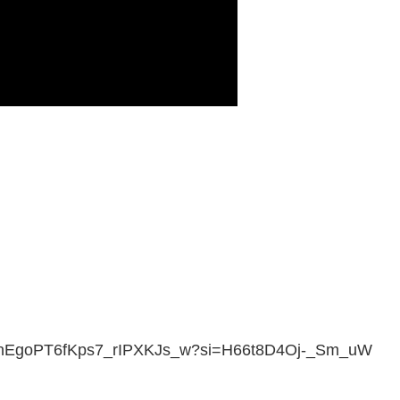
nEgoPT6fKps7_rIPXKJs_w?si=H66t8D4Oj-_Sm_uW