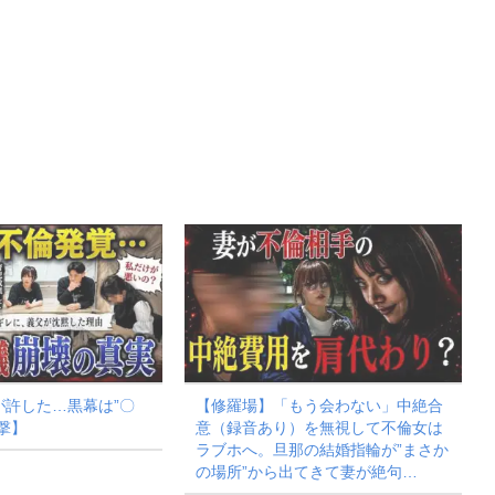
が許した…黒幕は”〇
【修羅場】「もう会わない」中絶合
撃】
意（録音あり）を無視して不倫女は
ラブホへ。旦那の結婚指輪が”まさか
の場所”から出てきて妻が絶句…