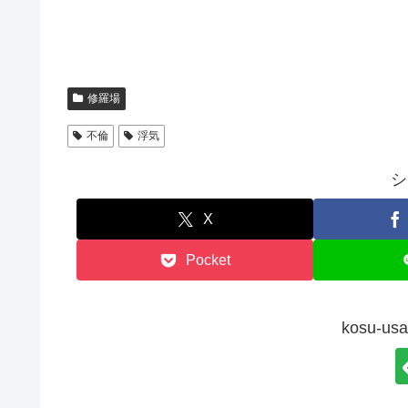
修羅場
不倫
浮気
シ
X
Pocket
kosu-