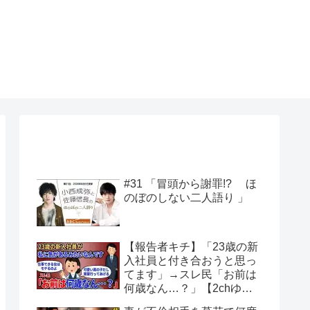
#31 「冒頭から謝罪!? ほ
のぼのしない二人語り 」
【報告者キチ】「23歳の新
入社員と付き合おうと思っ
てます」→スレ民「お前は
何歳なん…？」【2chゆっ
くり解説】