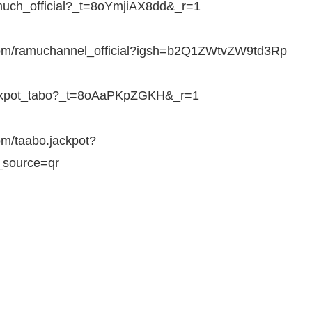
ch_official?_t=8oYmjiAX8dd&_r=1
m/ramuchannel_official?igsh=b2Q1ZWtvZW9td3Rp
ckpot_tabo?_t=8oAaPKpZGKH&_r=1
/taabo.jackpot?
ource=qr