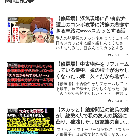
【修羅場】浮気現場に凸!有能弁
修羅場
護士のコンボ攻撃に汚嫁の悲惨す
ぎる末路にwwwスカッとする話
隣人の黙示録のチャンネルにようこそ♪今
日もスカッとする話を楽しんでくださ
い！ちなみに、皆さんはスカっとする話
はお好きですか？漫画やアニメ系、ライ
2021.11.05
ン(LINE)系など様々なスカッとする動画
がたくさんあると思いますが、隣人の黙
【修羅場】中古物件をリフォーム
修羅場
示録では実話や2c...
している最中、嫁の様子がおかし
くなった…嫁「久々だから恥ずか
しい・・・」夫婦関係の方はリフ
【修羅場】中古物件をリフォームしてい
ォーム不可な程既にボロボロにな
る最中、嫁の様子がおかしくなった…嫁
「久々だから恥ずかしい・・・」夫婦関
っていた【スカッとする話】
係の方はリフォーム不可な程既にボロボ
2024.01.03
ロになっていた【スカッとする話】『ス
カッと汚嫁ニャンバ』では日常で起こる
【スカッと】結婚間近の彼氏の妹
修羅場
様々な修羅場な体験談を朗...
が、総勢8人で私の友人の新築に
凸り、破壊した…彼家族の言い分
「妹は未成年、お前が弁済しろ」
‐スカッと・ストーリーは突然に-『スカッ
私「は？」→100年の恋も…【ス
と修羅子』は日常で起こる様々なスカッ