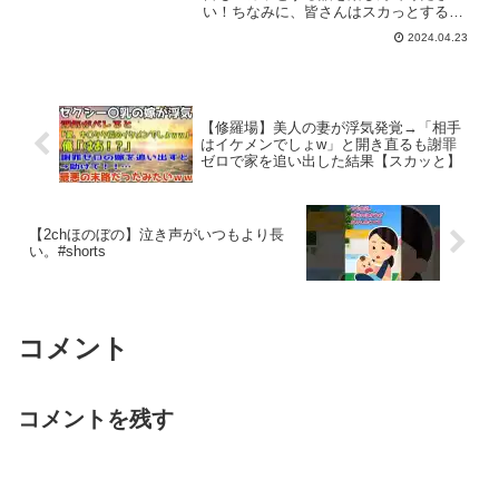
い！ちなみに、皆さんはスカっとする話
はお好きですか？アニメ系、ライン
2024.04.23
(LINE)系など様々なスカッとする動画が
たくさんあると思いますが、隣人の黙示
録では実話や2ch(2...
【修羅場】美人の妻が浮気発覚→「相手
はイケメンでしょw」と開き直るも謝罪
ゼロで家を追い出した結果【スカッと】
【2chほのぼの】泣き声がいつもより長
い。#shorts
コメント
コメントを残す