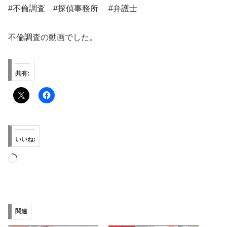
#不倫調査 #探偵事務所 #弁護士
不倫調査の動画でした。
共有:
いいね:
読
み
込
み
関連
中…