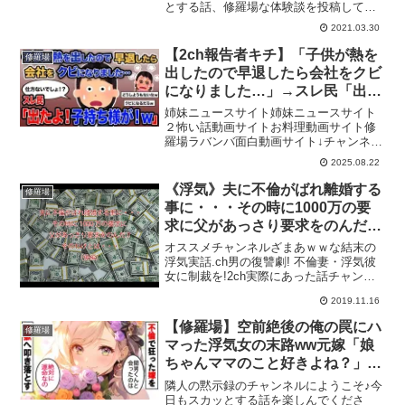
とする話、修羅場な体験談を投稿してお
カッとする朗読】
ります。ときには感動する話、泣ける
2021.03.30
話、恋愛話、怖い話、背筋がゾッとする
話も投稿いたします5分ほどの短時間のも
【2ch報告者キチ】「子供が熱を
修羅場
のですのでサクッとス...
出したので早退したら会社をクビ
になりました…」→スレ民「出た
よ！子持ち様が！ｗ」【ゆっくり
姉妹ニュースサイト姉妹ニュースサイト
解説】
２怖い話動画サイトお料理動画サイト修
羅場ラバンバ面白動画サイト↓チャンネル
登録よろしくお願いします↓URL：1話
2025.08.22
目 0:00:002話目 0:19:12▼チャンネル
の動画における教育的価値と独自性この
《浮気》夫に不倫がばれ離婚する
修羅場
チャ...
事に・・・その時に1000万の要
求に父があっさり要求をのんだ!!
そのわけとは・・・（後編）
オススメチャンネルざまあｗｗな結末の
浮気実話.ch男の復讐劇! 不倫妻・浮気彼
女に制裁を!2ch実際にあった話チャンネ
ル引用元
2019.11.16
【修羅場】空前絶後の俺の罠にハ
修羅場
マった浮気女の末路ww元嫁「娘
ちゃんママのこと好きよね？」娘
「テメェはいらねーw」スカッと
隣人の黙示録のチャンネルにようこそ♪今
する話
日もスカッとする話を楽しんでくださ