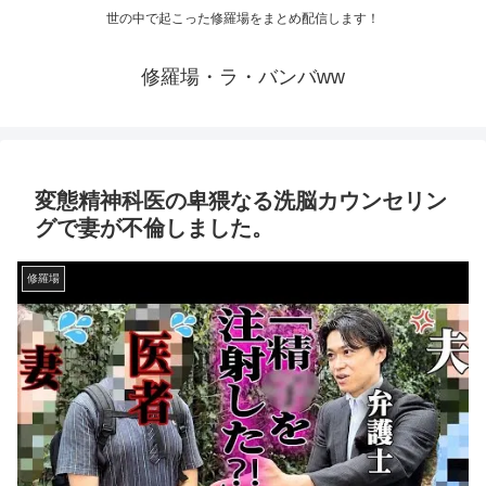
世の中で起こった修羅場をまとめ配信します！
修羅場・ラ・バンバww
変態精神科医の卑猥なる洗脳カウンセリン
グで妻が不倫しました。
修羅場