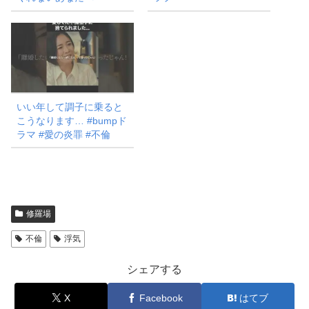
いい年して調子に乗ると
こうなります… #bumpド
ラマ #愛の炎罪 #不倫
修羅場
不倫
浮気
シェアする
X
Facebook
はてブ