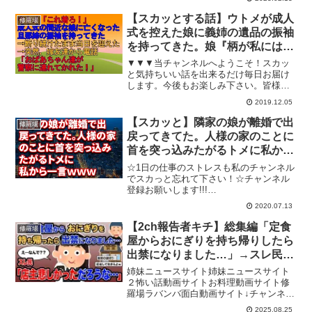
れた人生の一部を切り取って動画にして
います。当チャンネルは実際にある実話
【スカッとする話】ウトメが成人
修羅場
を厳選し、実話を壊さないよ...
式を控えた娘に義姉の遺品の振袖
を持ってきた。娘『柄が私には似
合わない』私『今回は…』すると
▼▼▼当チャンネルへようこそ！スカッ
式当日にウトメが会場へ凸し…
と気持ちいい話を出来るだけ毎日お届け
します。今後もお楽しみ下さい。皆様の
チャンネル登録＆グッドクリックが励み
2019.12.05
です！ チャンネル登録はコチラです
⇒【関連動画】※ ※ ※▼▼▼ 番組
【スカッと】隣家の娘が離婚で出
修羅場
について①誤字脱字がある場...
戻ってきてた。人様の家のことに
首を突っ込みたがるトメに私から
一言ｗｗｗ結果【修羅場な話】
☆1日の仕事のストレスも私のチャンネル
でスカっと忘れて下さい！☆チャンネル
登録お願いします!!!
⇒☆☆☆☆☆☆☆☆☆☆☆☆☆☆☆☆☆
2020.07.13
☆☆☆☆☆☆☆☆☆☆☆☆☆今日の修羅
場な話がすかっと大好きな動画！⇒【ス
【2ch報告者キチ】総集編「定食
修羅場
カッと】隣家の娘が離婚で出戻ってき
屋からおにぎりを持ち帰りしたら
て...
出禁になりました…」→スレ民
「店主悲しかっただろうな…」
姉妹ニュースサイト姉妹ニュースサイト
【ゆっくり解説】【作業用】
２怖い話動画サイトお料理動画サイト修
羅場ラバンバ面白動画サイト↓チャンネル
登録よろしくお願いします↓URL：1話
2025.08.25