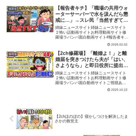
目 0:00:002話目 0:16:353話目
0:34:514話目 0:53:015話目 ...
【報告者キチ】「職場の共用ウォ
修羅場
ーターサーバーで水を汲んだら懲
戒に…」→スレ民「当然すぎて草
w」【2chゆっくり解説】
姉妹ニュースサイト姉妹ニュースサイト
２怖い話動画サイトお料理動画サイト修
羅場ラバンバ面白動画サイト#報告者キチ
#2ch #2ちゃんねる↓チャンネル登録よろ
2026.02.02
しくお願いします↓ @2ch-mj4nd◎当チャ
ンネルについて台本と編集は全てオリ
【2ch修羅場】「離婚よ！」と離
修羅場
ジ...
婚届を突きつけたら夫が「はい、
さようなら」と即日役所に提出→
私「冗談なのに！」
姉妹ニュースサイト姉妹ニュースサイト
２怖い話動画サイトお料理動画サイト修
羅場ラバンバ面白動画サイトご視聴あり
がとうございます！今回は、見栄と怠惰
2025.10.22
が生んだ、ある老舗和菓子屋の女将の転
落物語です。「退屈な夫、古臭い店、跡
継ぎを催促する姑…もう限...
【2chほのぼの】寝かしつけを解決したま
さかの救世主