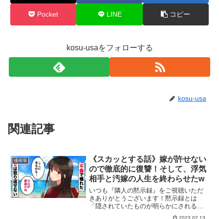
Pocket
LINE
コピー
kosu-usaをフォローする
kosu-usa
関連記事
《スカッとする話》嫁が許せない
修羅場
ので徹底的に復讐！そして、浮気
相手と汚嫁の人生を終わらせたw
いつも『隣人の黙示録』をご視聴いただ
きありがとうございます！黙示録とは
「隠されていたものが明らかにされる」
という意味であり、あなたの隣人に隠さ
2023.02.13