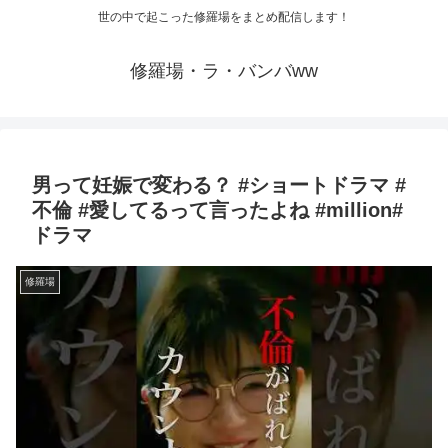
世の中で起こった修羅場をまとめ配信します！
修羅場・ラ・バンバww
男って妊娠で変わる？ #ショートドラマ #
不倫 #愛してるって言ったよね #million#
ドラマ
修羅場