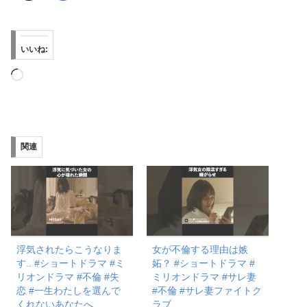
いいね:
読
み
込
み
関連
中…
浮気されたらこうなりま
女が不倫する理由は嫉
す.. #ショートドラマ #ミ
妬？ #ショートドラマ #
リオンドラマ #不倫 #失
ミリオンドラマ #サレ妻
恋 #一生わたしを選んで
#不倫 #サレ妻ファイトク
くれないあなたへ
ラブ