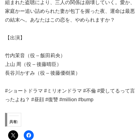
組まれた盗聴により、三人の関係は崩壊していく。愛か、
家庭かー追い詰められた妻が包丁を握った夜、運命は最悪
の結末へ。あなたはこの恋を、やめられますか？
【出演】
竹内茉音（役 – 飯田莉央）
上山 周（役 – 後藤晴臣）
長谷川かすみ（役 – 後藤優樹菜）
#ショートドラマ #ミリオンドラマ #不倫 #愛してるって言
ったよね？ #昼顔 #復讐 #million #bump
共有: