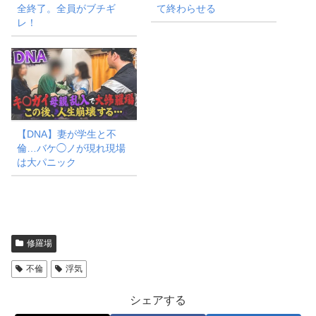
全終了。全員がブチギ
て終わらせる
レ！
【DNA】妻が学生と不
倫…バケ◯ノが現れ現場
は大パニック
修羅場
不倫
浮気
シェアする