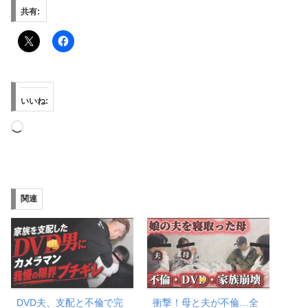
共有:
いいね:
読
み
込
み
関連
中…
DVD夫、支配と不倫で完
衝撃！母と夫が不倫…全