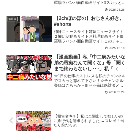
羅場ラバンバ面白動画サイト#スカッとす
る話 #修羅場 #スカッと #朗読【スカッと
2026.04.26
する話】【修羅場】【スカッと】【浮
気・不倫】【感動する話】【2ch】【朗
【2chほのぼの】おじさん好き。
修羅場
読】チャンネル...
#shorts
姉妹ニュースサイト姉妹ニュースサイト
２怖い話動画サイトお料理動画サイト修
羅場ラバンバ面白動画サイトこのチャン
ネルは2chの【スカッと】【面白い】【泣
2025.12.18
ける】お話をまとめています。チャンネ
ル登録よろしくお願いします‼元スレ：
【漫画動画】私「中二病みたいな
修羅場
https://ka...
弟の愚痴なんて聞くな」母「聞く
まで終わらないし･･･」私「（弟
に甘すぎるだろ･･･）」→その
☆1日の仕事のストレスも私のチャンネル
後、母親がとうとう音を上げた
でスカっと忘れて下さい！☆チャンネル
登録はこちらから!!!⇒不倫は絶対ダメで
【マンガでスカッと】
すよ～～！不倫やDQN行為、キチ行為な
2019.05.24
どで悲劇の再発を防ぐためにも動画の評
価で拡散の協力お願い致します。またの
ご視聴お待ちして...
【報告者キチ】私は全額出して欲しいの
に旅行代を請求されました →スレ民「当
たり前だろw」