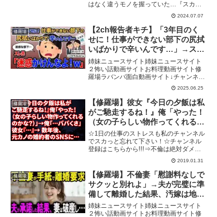
はなく違うモノを握っていた…『スカッ
と汚嫁ニャンバ』では日常で起こる様々
2024.07.07
な修羅場な体験談を朗読形式で投稿して
おります。是非チャンネル登録をお願い
【2ch報告者キチ】「3年目のく
修羅場
いたします！#修羅場 ...
せに！仕事ができない部下の尻拭
いばかりで辛いんです…」→スレ
民「迷惑かけんなよ！ｗ」【ゆっ
姉妹ニュースサイト姉妹ニュースサイト
くり解説】
２怖い話動画サイトお料理動画サイト修
羅場ラバンバ面白動画サイト↓チャンネル
登録よろしくお願いします↓URL：1話
2025.06.25
目 0:00:002話目 0:21:41▼チャンネル
の動画における教育的価値と独自性この
【修羅場】彼女『今日の夕飯は私
修羅場
チャ...
がご馳走するね！』俺「やった！
（女の子らしい物作ってくれるの
かな？）」→ 俺「…ババくさ」
☆1日の仕事のストレスも私のチャンネル
彼女『…』→ 数年後、元カノの
でスカっと忘れて下さい！☆チャンネル
登録はこちらから!!!⇒不倫は絶対ダメで
婚約者のSNSに…
すよ～～！不倫やDQN行為、キチ行為な
2019.01.31
どで悲劇の再発を防ぐためにも動画の評
価で拡散の協力お願い致します。またの
【修羅場】不倫妻「慰謝料なしで
修羅場
ご視聴お待ちして...
サクッと別れよ」→夫が完璧に準
備して離婚した結果、汚嫁は地獄
確定【スカッと】
姉妹ニュースサイト姉妹ニュースサイト
２怖い話動画サイトお料理動画サイト修