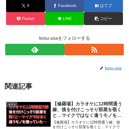
X
Facebook
はてブ
Pocket
LINE
コピー
kosu-usaをフォローする
kosu-usa
関連記事
【修羅場】カラオケに12時間通う
修羅場
嫁、後を付けこっそり部屋を覗く
と…マイクではなく違うモノを握
っていた…
【修羅場】カラオケに12時間通う嫁、後
を付けこっそり部屋を覗くと…マイクで