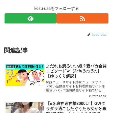
kosu-usaをフォローする
kosu-usa
関連記事
よだれも滴るいい娘？親バカ全開
修羅場
エピソードｗ【2chほのぼの】
【ゆっくり解説】
姉妹ニュースサイト姉妹ニュースサイト
２怖い話動画サイトお料理動画サイト修
羅場ラバンバ面白動画サイト寝ている
時、何か気配を感じたので目を開ける
2025.05.08
と…？当チャンネルでは「2ちゃんねる/
５ちゃんねる」の面白いスレやほのぼの
【e牙狼神速神撃3000LT】GWダ
修羅場
したスレ、泣けるスレなどを...
ラダラ過ごしたぐうたら女が牙狼