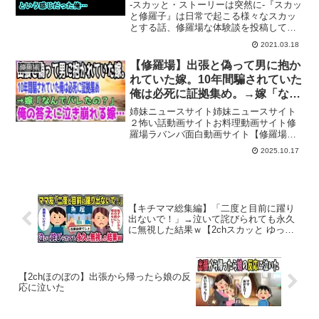
‐スカッと・ストーリーは突然に-『スカッ
と修羅子』は日常で起こる様々なスカッ
とする話、修羅場な体験談を投稿してお
ります。ときには感動する話、泣ける
2021.03.18
話、恋愛話、怖い話、背筋がゾッとする
話も投稿いたします5分ほどの短時間のも
【修羅場】出張と偽って男に抱か
修羅場
のですのでサクッとス...
れていた嫁。10年間騙されていた
俺は必死に証拠集め。→嫁「なん
でバレたの？」俺の答えに泣き崩
姉妹ニュースサイト姉妹ニュースサイト
れる嫁…
２怖い話動画サイトお料理動画サイト修
羅場ラバンバ面白動画サイト【修羅場】
出張と偽って男に抱かれていた嫁。10年
2025.10.17
間騙されていた俺は必死に証拠集め。→
嫁「なんでバレたの？」俺の答えに泣き
崩れる嫁…涙の動画をご...
【キチママ総集編】「二度と目前に躍り
出ないで！」→泣いて詫びられても永久
に無視した結果ｗ【2chスカッと ゆっく
り解説】
【2chほのぼの】出張から帰ったら娘の反
応に泣いた