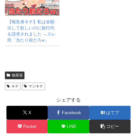
【報告者キチ】私は全額
出して欲しいのに旅行代
を請求されました →スレ
民「当たり前だろw」
修羅場
キチ
マジキチ
シェアする
X
Facebook
はてブ
Pocket
LINE
コピー