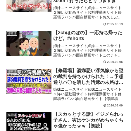
3000LT打ったらヒリつきすぎた
結果
姉妹ニュースサイト姉妹ニュースサイト
２怖い話動画サイトお料理動画サイト修
羅場ラバンバ面白動画サイトお久しぶり
ですめぐみです。いつもご視聴ありがと
2025.05.13
うございます。e牙狼神速神撃3000LTを
打ってきました。※現在YouTube以外に
【2chほのぼの】一応持ち帰った
修羅場
動画投稿はし...
けど。#shorts
姉妹ニュースサイト姉妹ニュースサイト
２怖い話動画サイトお料理動画サイト修
羅場ラバンバ面白動画サイトこのチャン
ネルは2chの【スカッと】【面白い】【泣
2026.03.06
ける】お話をまとめています。チャンネ
ル登録よろしくお願いします‼元スレ：
【修羅場】酒癖悪い浮気嫁から謎
修羅場
https://ka...
の裁判を持ちかけられた！→予想
通りバ〇を晒した汚嫁の末路は最
悪でした…ｗｗ
姉妹ニュースサイト姉妹ニュースサイト
２怖い話動画サイトお料理動画サイト修
羅場ラバンバ面白動画サイト【修羅場】
酒癖悪い浮気嫁から謎の裁判を持ちかけ
2026.02.09
られた！→予想通りバ〇を晒した汚嫁の
末路は最悪でした…ｗｗ涙の動画をご視
【スカッとする話】イジメられっ
修羅場
聴いただき有難うございま...
子さん、実はケンカがめちゃくち
ゃ強かったｗｗ【朗読】