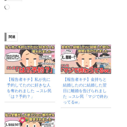
読
み
込
み
関連
中…
【報告者キチ】私が先に
【報告者キチ】金持ちと
予約してたのに好きな人
結婚したのに結婚した翌
を奪われました →スレ民
日に離婚を告げられまし
「は？予約？」
た →スレ民「マジで終わ
ってるw」