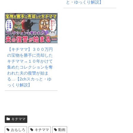
と・ゆっくり解説】
【キチママ】３００万円
の宝物を勝手に売却した
キチママ→１０年かけて
集めたコレクションを奪
われた夫の復讐が始ま
る…【2chスカっと・ゆ
っくり解説】
キチママ
おもしろ
キチママ
動画