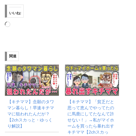
いいね:
読
み
込
み
関連
中…
【キチママ】念願のタワ
【キチママ】「貧乏だと
マン暮らし！早速キチマ
思って恵んでやってたの
マに狙われたんだが？
に馬鹿にしてたなんて許
【2chスカっと・ゆっく
せない！」→私がマイホ
り解説】
ームを買ったら暴れ出す
キチママ【2chスカっ