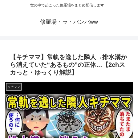
世の中で起こった修羅場をまとめ配信します！
修羅場・ラ・バンバww
【キチママ】常軌を逸した隣人→排水溝か
ら消えていた“あるもの”の正体…【2chス
カっと・ゆっくり解説】
キチママ