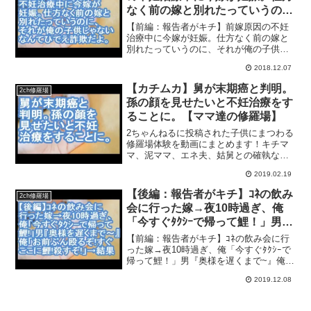
なく前の嫁と別れたっていうの
に、それが俺の子供じゃないなん
【前編：報告者がキチ】前嫁原因の不妊
てひでえ詐欺だよ。【ママ達の修
治療中に今嫁が妊娠。仕方なく前の嫁と
別れたっていうのに、それが俺の子供じ
羅場】
ゃないなんてひでえ詐欺だよ。【ママ達
2018.12.07
の修羅場】2ちゃんねるに投稿された子供
にまつわる修羅場体験を動画にまとめま
【カチムカ】舅が末期癌と判明。
2ch修羅場
す！キチママ、泥ママ、...
孫の顔を見せたいと不妊治療をす
ることに。【ママ達の修羅場】
2ちゃんねるに投稿された子供にまつわる
修羅場体験を動画にまとめます！キチマ
マ、泥ママ、エネ夫、姑舅との確執など
盛りだくさん！コメントもお待ちしてい
2019.02.19
ます♪ぜひチャンネル登録お願いいたしま
す(・∀・)
【後編：報告者がキチ】ｺﾈの飲み
2ch修羅場
会に行った嫁→夜10時過ぎ、俺
「今すぐﾀｸｼｰで帰って鯉！」男
『奥様を遅くまで~』俺「お前ぶ
【前編：報告者がキチ】ｺﾈの飲み会に行
ん殴るぞ！今すぐここに鯉！殺す
った嫁→夜10時過ぎ、俺「今すぐﾀｸｼｰで
帰って鯉！」男『奥様を遅くまで~』俺
ぞぉおお！」→結果【ママ達の修
「お前ぶん殴るぞ！今すぐここに鯉！殺
羅場】
2019.12.08
すぞぉおお！」→結果【ママ達の修羅
場】2ちゃんねるに投稿された子供にまつ
わる修羅場体験を...