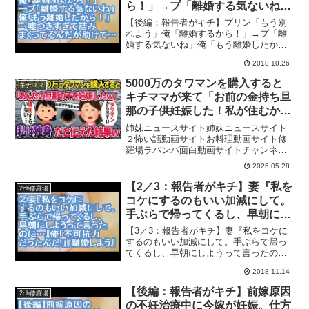
ら！」→プ「離婚する気ないね」
俺「もう離婚したから！」→嘘つ
【後編：報告者がキチ】プリン「もう別
きすぎて詰みまくってるんだが助
れよう」俺「離婚するから！」→プ「離
婚する気ないね」俺「もう離婚したか
けて…【ママ達の修羅場】
ら！」→嘘つきすぎて詰みまくってるん
2018.10.26
だが助けて…【ママ達の修羅場】2ちゃん
ねるに投稿された子供にまつわる修羅場
5000万のタワマンを購入すると
キチママ
体験を動画にまとめます！...
キチママが来て「お前の金持ち旦
那の子供妊娠した！私が住むか
ら、この家から出て行けｗ」
姉妹ニュースサイト姉妹ニュースサイト
→「私は独身だよ？」と伝えた結
２怖い話動画サイトお料理動画サイト修
羅場ラバンバ面白動画サイトチャンネル
果ｗ【2chスカッとスレ・ゆっく
登録よろしくお願いします！→スレ元を
り解説】
2025.05.28
引用し、それを元に見やすくまとめたオ
リジナルコンテンツを提供しています。
【2／3：報告者がキチ】妻『私を
2ch修羅場
そのため、一部改変・創作...
コケにするのもいい加減にして。
手ぶらで帰ってくるし、早朝にし
ようって言ったのに…』俺「飲み
【3／3：報告者がキチ】妻『私をコケに
会は、不可抗力だったんだ！キレ
するのもいい加減にして。手ぶらで帰っ
てくるし、早朝にしようって言ったの
る」『何それ？リコンしよう』
に…』俺「飲み会は、不可抗力だったん
【ママ達の修羅場】
2018.11.14
だ！キレる」『何それ？リコンしよう』
【ママ達の修羅場】2ちゃんねるに投稿さ
【後編：報告者がキチ】前嫁原因
2ch修羅場
れた子供にまつわる修羅...
の不妊治療中に今嫁が妊娠。仕方