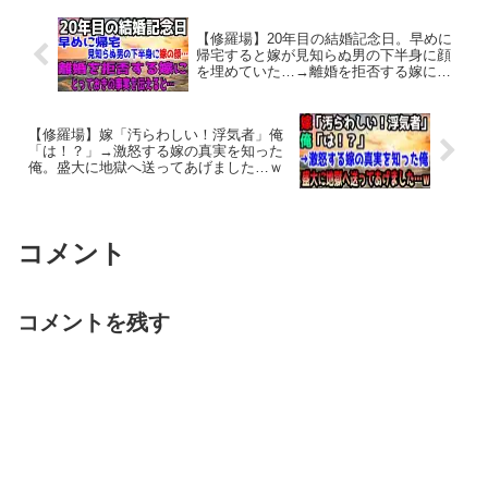
【修羅場】20年目の結婚記念日。早めに
帰宅すると嫁が見知らぬ男の下半身に顔
を埋めていた…→離婚を拒否する嫁にと
っておきの事実を伝えると…
【修羅場】嫁「汚らわしい！浮気者」俺
「は！？」→激怒する嫁の真実を知った
俺。盛大に地獄へ送ってあげました…ｗ
コメント
コメントを残す