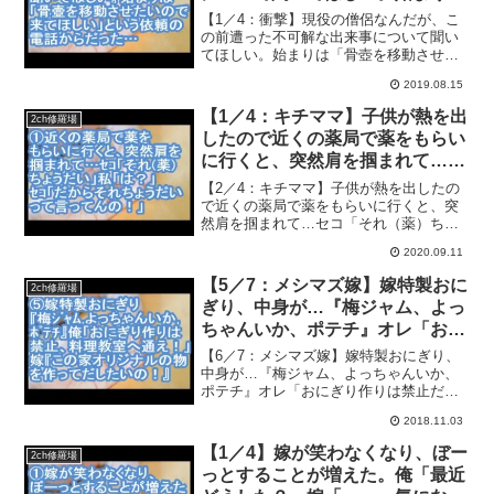
「骨壺を移動させたいので来てほ
【1／4：衝撃】現役の僧侶なんだが、こ
しい」という依頼の電話からだっ
の前遭った不可解な出来事について聞い
てほしい。始まりは「骨壺を移動させた
た…【ママ達の修羅場】
いので来てほしい」という依頼の電話か
2019.08.15
らだった…【ママ達の修羅場】2ちゃんね
るに投稿された子供にまつわる修羅場体
【1／4：キチママ】子供が熱を出
2ch修羅場
験を動画にまとめます...
したので近くの薬局で薬をもらい
に行くと、突然肩を掴まれて…セ
コ「それ（薬）ちょうだい」私
【2／4：キチママ】子供が熱を出したの
「は？」セコ「だからそれちょう
で近くの薬局で薬をもらいに行くと、突
然肩を掴まれて…セコ「それ（薬）ちょ
だいって言ってんの！」【ママ達
うだい」私「は？」セコ「だからそれち
の修羅場】
2020.09.11
ょうだいって言ってんの！」【ママ達の
修羅場】2ちゃんねるに投稿された子供に
【5／7：メシマズ嫁】嫁特製おに
2ch修羅場
まつわる修羅場体験を...
ぎり、中身が…『梅ジャム、よっ
ちゃんいか、ポテチ』オレ「おに
ぎり作りは禁止だ、料理教室へ通
【6／7：メシマズ嫁】嫁特製おにぎり、
え！」嫁『この家オリジナルの物
中身が…『梅ジャム、よっちゃんいか、
ポテチ』オレ「おにぎり作りは禁止だ、
を作ってだしたいの！』→【ママ
料理教室へ通え！」嫁『この家オリジナ
達の修羅場】
2018.11.03
ルの物を作ってだしたいの！』→【ママ
達の修羅場】2ちゃんねるに投稿された子
【1／4】嫁が笑わなくなり、ぼー
2ch修羅場
供にまつわる修羅場体...
っとすることが増えた。俺「最近