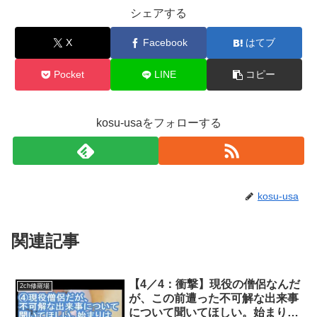
シェアする
X
Facebook
はてブ
Pocket
LINE
コピー
kosu-usaをフォローする
kosu-usa
関連記事
【4／4：衝撃】現役の僧侶なんだ
2ch修羅場
が、この前遭った不可解な出来事
について聞いてほしい。始まりは