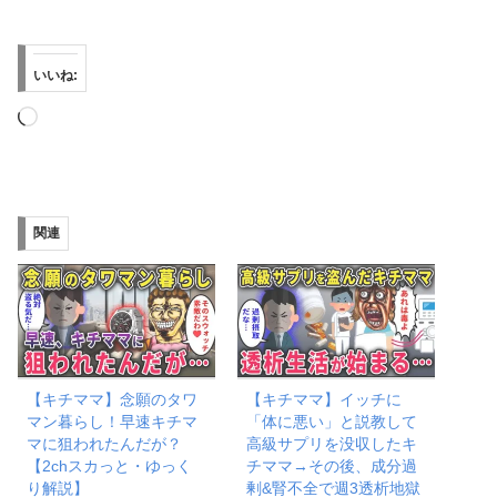
いいね:
読
み
込
み
関連
中…
【キチママ】念願のタワ
【キチママ】イッチに
マン暮らし！早速キチマ
「体に悪い」と説教して
マに狙われたんだが？
高級サプリを没収したキ
【2chスカっと・ゆっく
チママ→その後、成分過
り解説】
剰&腎不全で週3透析地獄