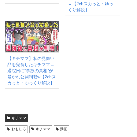
ｗ【2chスカっと・ゆっ
くり解説】
【キチママ】私の見舞い
品を完食したキチママ→
退院日に“事故の真相”が
暴かれ公開制裁w【2chス
カっと・ゆっくり解説】
キチママ
おもしろ
キチママ
動画