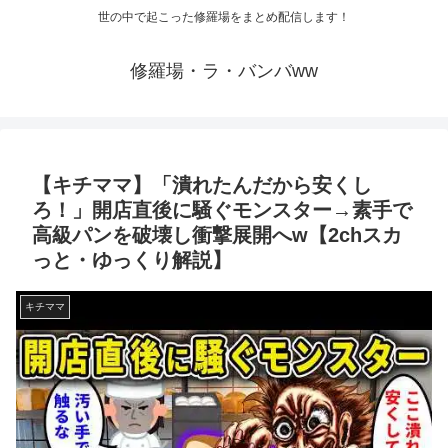
世の中で起こった修羅場をまとめ配信します！
修羅場・ラ・バンバww
【キチママ】「潰れたんだから安くし
ろ！」開店直後に騒ぐモンスター→素手で
高級パンを破壊し衝撃展開へw【2chスカ
っと・ゆっくり解説】
キチママ