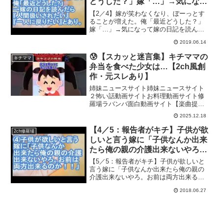
どうした？」嫁「…」→気になっ
て嫁の日記を読んだら『人間扱い
【2／4】嫁が笑わなくなり、ぼーっとす
されたい』『一人に戻りたい』と
ることが増えた。俺「最近どうした？」
嫁「…」→気になって嫁の日記を読んだ
書いてあった…。【ママ達の修羅
ら『人間扱いされたい』『一人に戻りた
場】
2019.06.14
い』と書いてあった…。【ママ達の修羅
場】2ちゃんねるに投稿された子供にまつ
😰【スカッと迷言集】キチママの
キチママ
わる修羅場体験を動画...
弁当を食べた少女は…【2ch風創
作・元スレあり】
姉妹ニュースサイト姉妹ニュースサイト
２怖い話動画サイトお料理動画サイト修
羅場ラバンバ面白動画サイト【楽曲提供:
株式会社 光サプライズ 】VOICEVOX:青
2025.12.18
山龍星・四国めたん・春日部つむぎ・ず
んだもん・剣崎雌雄・白上虎太郎・後鬼
【4／5：報告者がキチ】子供が欲
2ch修羅場
しいと言う嫁に「子供なんか出来
たら俺の親の介護出来ないやろ。
お前は両方出来るのか！！」【マ
【5／5：報告者がキチ】子供が欲しいと
マ達の修羅場】
言う嫁に「子供なんか出来たら俺の親の
介護出来ないやろ。お前は両方出来るの
か！！」【ママ達の修羅場】2ちゃんねる
2018.06.27
に投稿された子供にまつわる修羅場体験
を動画にまとめます！キチママ、泥マ
マ、エネ夫、姑舅との確...