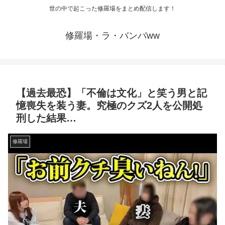
世の中で起こった修羅場をまとめ配信します！
修羅場・ラ・バンバww
【過去最恐】「不倫は文化」と笑う男と記
憶喪失を装う妻。究極のクズ2人を公開処
刑した結果…
修羅場