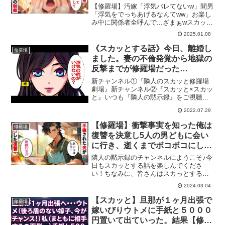
呼んで…ざまぁwスカッとする話
【修羅場】汚嫁「浮気バレてないw」間男
「浮気をでっちあげるなんてww」お楽し
み中に関係者全呼んで...ざまぁwスカッと
する話この動画はフィクションとして制
2025.01.08
作されたエンターテインメント作品で
す。 登場人物やストーリーはすべて架空
《スカッとする話》今日、離婚し
修羅場
のものであり、...
ました。妻の不倫発覚から地獄の
反撃までが修羅場だった…
新チャンネル①『隣人のスカッと修羅場
劇場』新チャンネル②『スカッと×スカッ
と』いつも『隣人の黙示録』をご視聴い
ただきありがとうございます！黙示録と
2022.07.29
は「隠されていたものが明らかにされ
る」という意味であり、あなたの隣人に
【修羅場】衝撃事実を知った俺は
修羅場
隠された人生の一部を切り...
復讐を決意し5人の男どもに会い
に行き、逝くまでボコボコにし
た…人生を破滅させる方法しか思
隣人の黙示録のチャンネルにようこそ♪今
いつかない…スカッとする話
日もスカッとする話を楽しんでくださ
い！ちなみに、皆さんはスカっとする話
はお好きですか？アニメ系、ライン
2024.03.04
(LINE)系など様々なスカッとする動画が
たくさんあると思いますが、隣人の黙示
【スカッと】旦那が１ヶ月出張で
修羅場
録では実話や2ch(2...
嫁いびりウトメに手紙と５０００
円置いて出ていった。結果【修羅