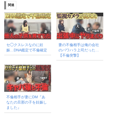
み
関連
中…
セ◯クスレスなのに妊
妻の不倫相手は俺の会社
娠…DNA鑑定で不倫確定
のパワハラ上司だった…
【不倫突撃】
不倫相手が妻にDM『あ
なたの旦那の子を妊娠し
ました』