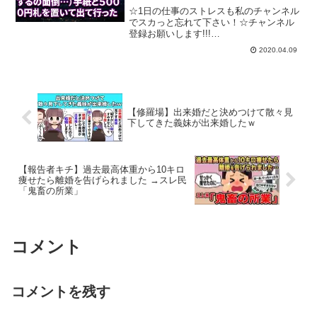
場な話】
☆1日の仕事のストレスも私のチャンネル
でスカっと忘れて下さい！☆チャンネル
登録お願いします!!!
⇒☆☆☆☆☆☆☆☆☆☆☆☆☆☆☆☆☆
2020.04.09
☆☆☆☆☆☆☆☆☆☆☆☆☆今日の修羅
場な話がすかっと大好きな動画！⇒【ス
カッと】旦那が１ヶ月出張で嫁いびり
ウ...
【修羅場】出来婚だと決めつけて散々見
下してきた義妹が出来婚したｗ
【報告者キチ】過去最高体重から10キロ
痩せたら離婚を告げられました →スレ民
「鬼畜の所業」
コメント
コメントを残す