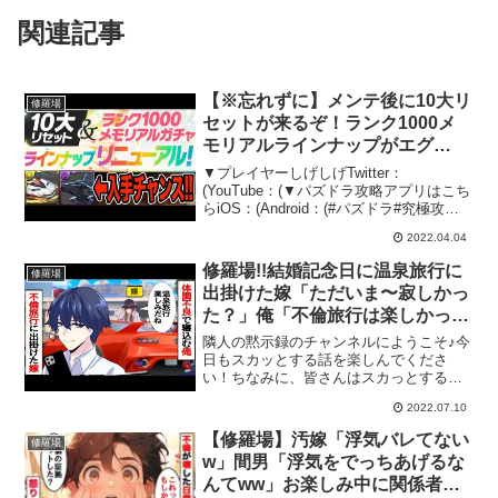
関連記事
【※忘れずに】メンテ後に10大リ
修羅場
セットが来るぞ！ランク1000メ
モリアルラインナップがエグ
い！！！【パズドラ】
▼プレイヤーしげしげTwitter：
(YouTube：(▼パズドラ攻略アプリはこち
らiOS：(Android：(#パズドラ#究極攻略
TV#10大リセット#メンテ#お知らせ#ラン
2022.04.04
ク1000#メモリアルガチャ
修羅場!!結婚記念日に温泉旅行に
修羅場
出掛けた嫁「ただいま〜寂しかっ
た？」俺「不倫旅行は楽しかった
w？」汚嫁の反応が面白過ぎて腹
隣人の黙示録のチャンネルにようこそ♪今
筋崩壊wwスカッとする話
日もスカッとする話を楽しんでくださ
い！ちなみに、皆さんはスカっとする話
はお好きですか？アニメ系、ライン
2022.07.10
(LINE)系など様々なスカッとする動画が
たくさんあると思いますが、隣人の黙示
【修羅場】汚嫁「浮気バレてない
修羅場
録では実話や2ch(2...
w」間男「浮気をでっちあげるな
んてww」お楽しみ中に関係者全