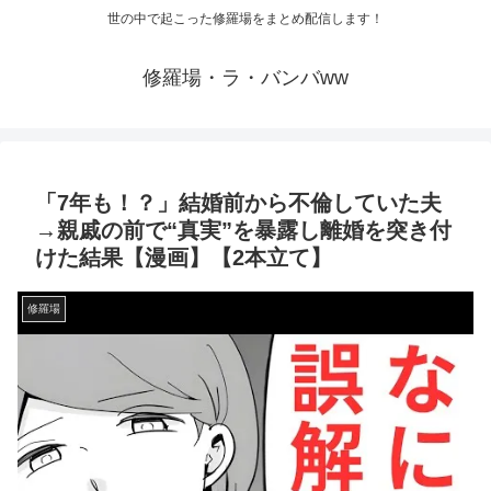
世の中で起こった修羅場をまとめ配信します！
修羅場・ラ・バンバww
「7年も！？」結婚前から不倫していた夫
→親戚の前で“真実”を暴露し離婚を突き付
けた結果【漫画】【2本立て】
修羅場