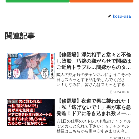
kosu-usa
関連記事
【修羅場】浮気相手と堂々と不倫
修羅場
し堕胎。汚嫁の嫌がらせで間嫁は
ご近所トラブル…間嫁からのタレ
コミで不倫を知った俺は協力して
隣人の黙示録のチャンネルにようこそ♪今
徹底的に制裁へ。スカッとする話
日もスカッとする話を楽しんでくださ
い！ちなみに、皆さんはスカっとする話
はお好きですか？アニメ系、ライン
2024.08.18
(LINE)系など様々なスカッとする動画が
たくさんあると思いますが、隣人の黙示
【修羅場】夜道で男に襲われた！
修羅場
録では実話や2ch(2...
→私「逃げないで！」男が車を急
発進！ドアに巻き込まれ数メート
ル引きずられた！私（シぬんだろ
☆1日の仕事のストレスも私のチャンネル
うな・・）気が付くと…
でスカっと忘れて下さい！☆チャンネル
登録はこちらから!!!⇒※すみません今回
は胸糞注意な記事なので・・・スカッと
2018.12.02