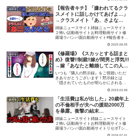
しないかもですorz不倫は絶対ダメですよ
～～！不倫やDQN行為、キチ行為などで
【報告者キチ】「嫌われてるクラ
修羅場
悲劇の再発を...
スメイトに話しかけてあげよ…」
→クラスメイト「あ、さよな
ら…」【2chゆっくり解説】
姉妹ニュースサイト姉妹ニュースサイト
２怖い話動画サイトお料理動画サイト修
羅場ラバンバ面白動画サイト#報告者キチ
#2ch #2ちゃんねる↓チャンネル登録よろ
2025.09.05
しくお願いします↓ @2ch-mj4nd1話目
00:002話目 ◎当チャンネルにつ...
《修羅場》《スカッとする話まと
修羅場
め》復讐!!制裁!!嫁が間男と浮気!!!
→嫁「あなたと離婚してこの人と
結婚するw」ふざけた事を言って
いつも『隣人の黙示録』をご視聴いただ
きたので徹底報復へw
きありがとうございます！黙示録とは
「隠されていたものが明らかにされる」
という意味であり、あなたの隣人に隠さ
2023.03.08
れた人生の一部を切り取って動画にして
います。当チャンネルは実際にある実話
「生活費は私が出した」20歳年上
修羅場
を厳選し、実話を壊さないよ...
の不倫相手が夫への援助2000万
を暴露。衝撃の結末…
姉妹ニュースサイト姉妹ニュースサイト
２怖い話動画サイトお料理動画サイト修
羅場ラバンバ面白動画サイトリセボTシャ
ツ特集ページ⇩リセボTシャツ商品ページ⇩
2026.07.01