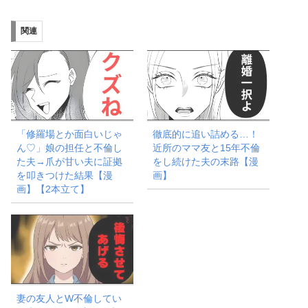
み
関連
中…
「修羅場とか面白いじゃ
徹底的に追い詰める…！
ん♡」娘の担任と不倫し
近所のママ友と15年不倫
た夫→爪が甘い夫に証拠
をし続けた夫の末路【漫
を叩きつけた結果【漫
画】
画】【2本立て】
妻の友人とW不倫してい