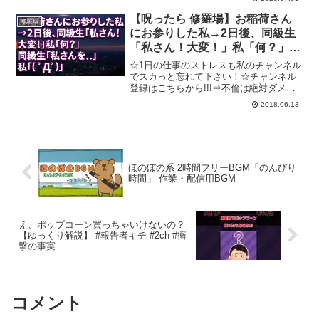
リセボ公式通販サイト⇩TikTok毎日配信！
相談はInstagramで受付中ひろしのTik...
【呪ったら 修羅場】お稲荷さん
修羅場
にお参りした私→2日後、同級生
「私さん！大変！」私「何？」同
級生「私さんを 」私「 ﾟДﾟ」
☆1日の仕事のストレスも私のチャンネル
でスカっと忘れて下さい！☆チャンネル
登録はこちらから!!!⇒不倫は絶対ダメで
すよ～～！不倫やDQN行為、キチ行為な
2018.06.13
どで悲劇の再発を防ぐためにも動画の評
価で拡散の協力お願い致します。またの
ご視聴お待ちして...
ほのぼの系 2時間フリーBGM「のんびり
時間」 作業・配信用BGM
え、ポップコーン買っちゃいけないの？
【ゆっくり解説】 #報告者キチ #2ch #衝
撃の事実
コメント