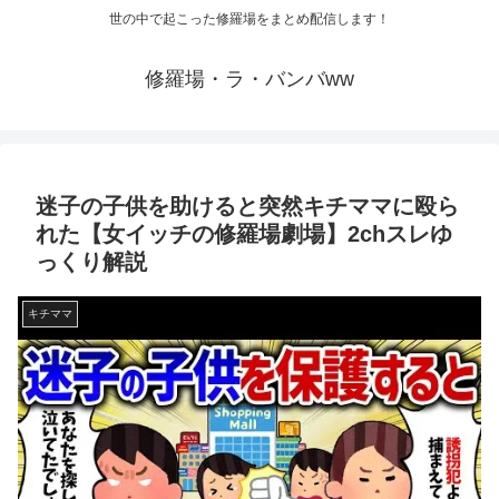
世の中で起こった修羅場をまとめ配信します！
修羅場・ラ・バンバww
迷子の子供を助けると突然キチママに殴ら
れた【女イッチの修羅場劇場】2chスレゆ
っくり解説
キチママ