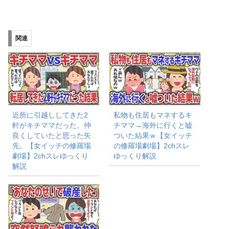
み
込
み
関連
中…
近所に引越ししてきた2
私物も住居もマネするキ
軒がキチママだった。仲
チママ→海外に行くと嘘
良くしていたと思った矢
ついた結果ｗ【女イッチ
先。【女イッチの修羅場
の修羅場劇場】2chスレ
劇場】2chスレゆっくり
ゆっくり解説
解説