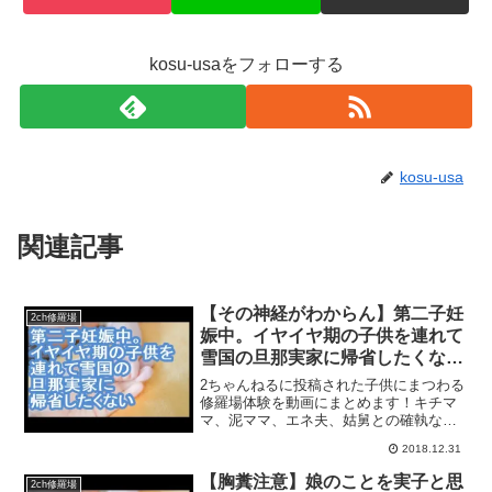
kosu-usaをフォローする
kosu-usa
関連記事
【その神経がわからん】第二子妊
2ch修羅場
娠中。イヤイヤ期の子供を連れて
雪国の旦那実家に帰省したくない
【ママ達の修羅場】
2ちゃんねるに投稿された子供にまつわる
修羅場体験を動画にまとめます！キチマ
マ、泥ママ、エネ夫、姑舅との確執など
盛りだくさん！コメントもお待ちしてい
2018.12.31
ます♪ぜひチャンネル登録お願いいたしま
す(・∀・)
【胸糞注意】娘のことを実子と思
2ch修羅場