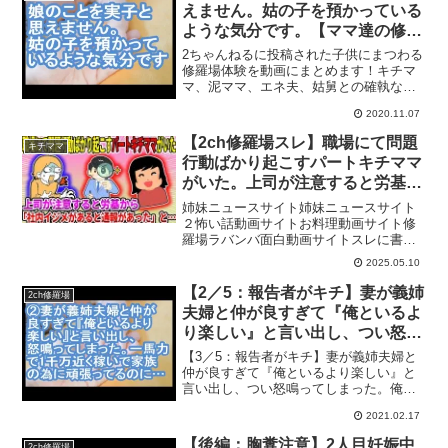
えません。姑の子を預かっている
ような気分です。【ママ達の修羅
場】
2ちゃんねるに投稿された子供にまつわる
修羅場体験を動画にまとめます！キチマ
マ、泥ママ、エネ夫、姑舅との確執など
盛りだくさん！コメントもお待ちしてい
2020.11.07
ます♪ぜひチャンネル登録お願いいたしま
す(・∀・)
【2ch修羅場スレ】職場にて問題
キチママ
行動ばかり起こすパートキチママ
がいた。上司が注意すると労基か
ら「社内イジメがあると通報があ
姉妹ニュースサイト姉妹ニュースサイト
った」と言われ…→結果【ゆっく
２怖い話動画サイトお料理動画サイト修
羅場ラバンバ面白動画サイトスレに書き
り・面白いスレ】
込むイッチ。一体何があったというの
2025.05.10
か…元スレ
ttp://toro.2ch.net/test/read.cgi/baby/13310
【2／5：報告者がキチ】妻が義姉
2ch修羅場
3...
夫婦と仲が良すぎて『俺といるよ
り楽しい』と言い出し、つい怒鳴
ってしまった。俺は一馬力で1千
【3／5：報告者がキチ】妻が義姉夫婦と
万近く稼いで家族の為に頑張って
仲が良すぎて『俺といるより楽しい』と
言い出し、つい怒鳴ってしまった。俺は
るのに…【ママ達の修羅場】
一馬力で1千万近く稼いで家族の為に頑張
2021.02.17
ってるのに…【ママ達の修羅場】 2ちゃ
んねるに投稿された子供にまつわる修羅
【後編：胸糞注意】2人目妊娠中
2ch修羅場