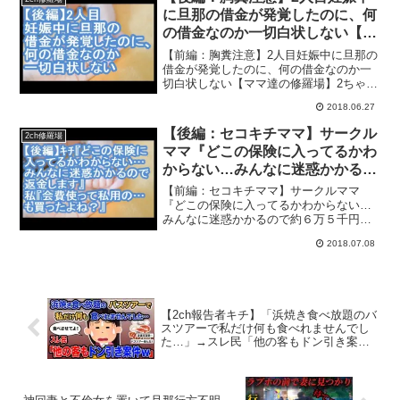
場体験を動画にまと...
に旦那の借金が発覚したのに、何
の借金なのか一切白状しない【マ
マ達の修羅場】
【前編：胸糞注意】2人目妊娠中に旦那の
借金が発覚したのに、何の借金なのか一
切白状しない【ママ達の修羅場】2ちゃん
ねるに投稿された子供にまつわる修羅場
2018.06.27
体験を動画にまとめます！キチママ、泥
ママ、エネ夫、姑舅との確執など盛りだ
【後編：セコキチママ】サークル
2ch修羅場
くさん！コメントもお...
ママ『どこの保険に入ってるかわ
からない…みんなに迷惑かかるの
で約６万５千円返金します…』私
【前編：セコキチママ】サークルママ
『会費５９９円使って私用の…も
『どこの保険に入ってるかわからない…
みんなに迷惑かかるので約６万５千円返
買ったよね？』サークルママ『』
金します…』私『会費５９９円使って私
【ママ達の修羅場】
2018.07.08
用の…も買ったよね？』サークルママ
『』【ママ達の修羅場】2ちゃんねるに投
稿された子供にまつわる修羅...
【2ch報告者キチ】「浜焼き食べ放題のバ
スツアーで私だけ何も食べれませんでし
た…」→スレ民「他の客もドン引き案件
ｗ」【ゆっくり解説】