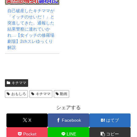
自己破産したキチママが
「イッチのせいだ！」と
突進してきた。通報した
結果警察に連れていか
れ…【女イッチの修羅場
劇場】2chスレゆっくり
解説
キチママ
おもしろ
キチママ
動画
シェアする
X
Facebook
はてブ
Pocket
LINE
コピー