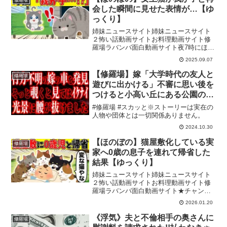
修羅場
会した瞬間に見せた表情が…【ゆ
っくり】
姉妹ニュースサイト姉妹ニュースサイト
２怖い話動画サイトお料理動画サイト修
羅場ラバンバ面白動画サイト夜7時にほの
ぼの当チャンネルでは、赤ちゃんや子
2025.09.07
供、犬や猫たちの物語を実体験・ネット
投稿・人づての話をもとに再構成した、
【修羅場】嫁「大学時代の友人と
修羅場
あなたの疲れを癒す“ち...
遊びに出かける」不審に思い後を
つけると小高い丘にある公園の駐
車場に停めた車の中で見てはイケ
#修羅場 #スカッと※ストーリーは実在の
ナイ光景を目の当たりにしまし
人物や団体とは一切関係ありません。
た・・・
2024.10.30
【ほのぼの】猫屋敷化している実
修羅場
家へ0歳の息子を連れて帰省した
結果【ゆっくり】
姉妹ニュースサイト姉妹ニュースサイト
２怖い話動画サイトお料理動画サイト修
羅場ラバンバ面白動画サイト★チャンネ
ル登録はこちら！毎日更新中！！★メン
2026.01.20
バーシップはこちら！毎週日曜メンバー
限定動画配信中！ 当チャンネルでは、赤
《浮気》夫と不倫相手の奥さんに
修羅場
ちゃんや子供、犬や猫た...