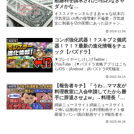
慰謝料を請求された!!払わなきゃ
ダメかな…
オススメチャンネルざまあｗｗな結末の
浮気実話.ch男の復讐劇! 不倫妻・浮気彼
女に制裁を!2ch実際にあった話チャンネ
ル引用元
2019.11.06
コンボ強化武器！？スキブ２個武
修羅場
器！？！？最新の進化情報をチェ
ック【パズドラ】
▼プレイヤーしげしげTwitter：
(YouTube：(▼パズドラ攻略アプリはこち
らiOS：(Android：(#パズドラ#究極攻略
TV#コンボ強化武器#スキブ2個武器#進化
2022.04.15
情報#性能解説#性能紹介
【報告者キチ】「うわ…ママ友が
修羅場
料理教室に入会申請してたから勝
手に辞退させよw」→料理長「イ
ッチさん。退会。と」【2chゆっ
姉妹ニュースサイト姉妹ニュースサイト
くり解説】
２怖い話動画サイトお料理動画サイト修
羅場ラバンバ面白動画サイト#報告者キチ
#2ch #2ちゃんねる↓チャンネル登録よろ
2025.06.26
しくお願いします↓ @2ch-mj4nd1話目
00:002話目 ◎当チャンネルにつ...