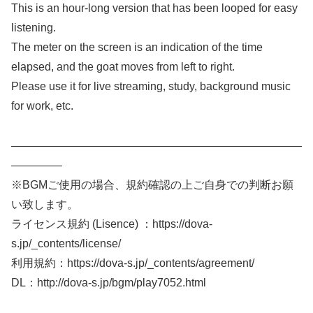
This is an hour-long version that has been looped for easy
listening.
The meter on the screen is an indication of the time
elapsed, and the goat moves from left to right.
Please use it for live streaming, study, background music
for work, etc.
——————————————————————————
————–
※BGMご使用の場合、規約確認の上ご自身での判断お願
い致します。
ライセンス規約 (Lisence) ：https://dova-
s.jp/_contents/license/
利用規約：https://dova-s.jp/_contents/agreement/
DL：http://dova-s.jp/bgm/play7052.html