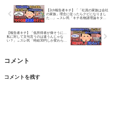
【2ch報告者キチ】「「社員の家族は会社
の家族」理念に従ったらクビになりまし
た…」→スレ民「キチ名物謎理論キタ！
ｗ」【ゆっくり解説】
【報告者キチ】「低所得者が偉そうに…
私に対して文句言うのは違うんじゃな
い？」→スレ民「時給30円しか変わらん
て」【2chゆっくり解説】
コメント
コメントを残す