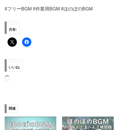
#フリーBGM #作業用BGM #ほのぼのBGM
共有:
いいね:
読
み
込
み
関連
中…