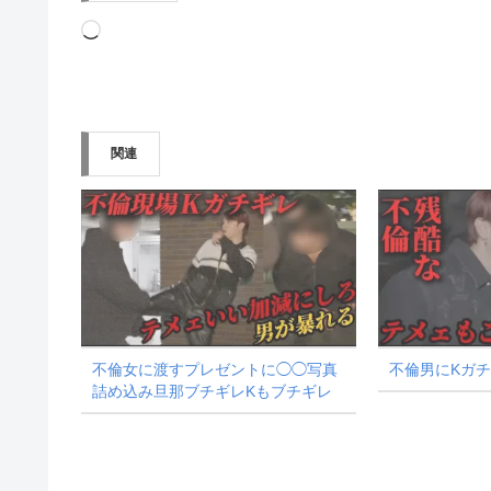
読
み
込
み
関連
中…
不倫女に渡すプレゼントに◯◯写真
不倫男にKガ
詰め込み旦那ブチギレKもブチギレ