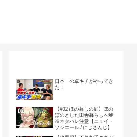
日本一の卓キチがやってき
た！
【#02 ほの暮しの庭】ほの
ぼのとした田舎暮らしへ🩷
※ネタバレ注意【ニュイ・
ソシエール / にじさんじ】