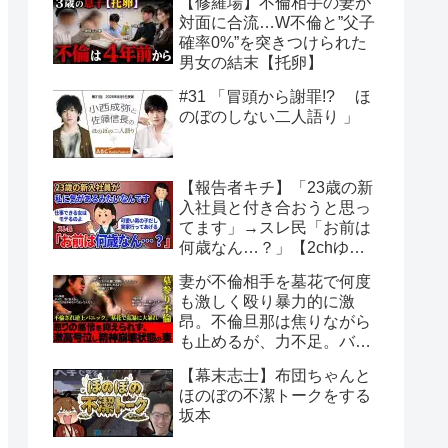
【修羅場】不倫相手の妻が
対面に合流…W不倫と”父子
確率0%”を突きつけられた
男女の結末【托卵】
#31 「冒頭から謝罪!? ほ
のぼのしない二人語り 」
【報告者キチ】「23歳の新
入社員と付き合おうと思っ
てます」→スレ民「お前は
何歳なん…？」【2chゆっ
くり解説】
妻が不倫相手を墓花で何度
も激しく殴り暴力的に激
昂。不倫旦那は焦りながら
も止めるが、力不足。バン
仲村も必死に仲裁。
【幕末志士】布団ちゃんと
ほのぼの不潔トークをする
坂本