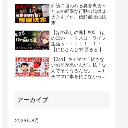
介護に追われる妻を裏切っ
た夫の軽率な行動の代償は
大きすぎた。信頼崩壊の結
末
【ほの暮しの庭】#05 ほ
のぼの・・？スローライフ
生活ッ・・・！！！！！
【にじさんじ/鈴原るる 】
【2ch】キチママ「貸さな
いお前が悪いんだ」私「な
んでそうなるんだよ」→キ
チママに車を貸さなかった
ら金づちで車を破壊してき
た【総集編】
アーカイブ
2026年8月