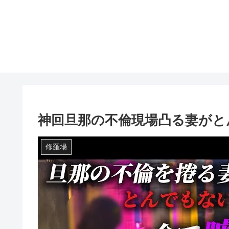
神回旦那の不倫現場凸る妻がと
修羅場