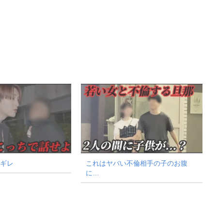
チギレ
これはヤバい不倫相手の子のお腹
に…