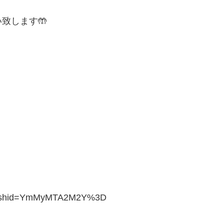
致します🤲
/?igshid=YmMyMTA2M2Y%3D