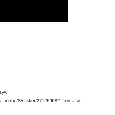
1yw
e/S/sticker/27125958?_from=lcm