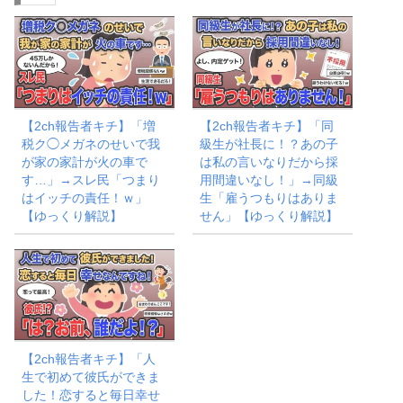
【2ch報告者キチ】「増
【2ch報告者キチ】「同
税ク◯メガネのせいで我
級生が社長に！？あの子
が家の家計が火の車で
は私の言いなりだから採
す…」→スレ民「つまり
用間違いなし！」→同級
はイッチの責任！ｗ」
生「雇うつもりはありま
【ゆっくり解説】
せん」【ゆっくり解説】
【2ch報告者キチ】「人
生で初めて彼氏ができま
した！恋すると毎日幸せ