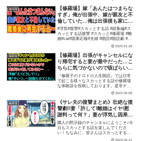
HP】〜コノ街〜 「K」 〜Cry〜 「K」
※本編に関...
【修羅場】嫁「あんたはつまらな
修羅場
すぎ」俺が出張中、嫁が親友と不
倫していた…俺は出張後も家に帰
らず離婚。数年後に元嫁と再会す
#浮気#復讐#スカッとする話 #総集編#ス
ると驚きの言葉を言われる…【ス
カッとする話復讐 #スカッと#修羅場 #離
婚#cat#因果応報#夫婦 #朗読#朗読劇 #ntr
カッとする話】
#出張#長期出張#嫁 チャンネル登録もお
2025.01.28
願いします！オススメ動画▼★ご視聴い
ただきありがとうございます...
【修羅場】出張がキャンセルにな
修羅場
り帰宅すると妻が最中だった…こ
ちらに気づかないので咳ばらいを
してみると…汚嫁「え？どうし
『修羅子のドロドロ人生朗読』では日常
て！！」俺「そいつ、一回殴らせ
で起こる様々なスカッとする話や修羅場
な体験談を投稿しております。是非チャ
てくれ！」【朗読】
ンネル登録をお願いいたします！#修羅場
2022.06.08
#スカッと #朗読◆再生リスト修羅子のド
ロドロ人生朗読◆関連動画【修羅場な
《サレ夫の復讐まとめ》壮絶な復
修羅場
話】目を覚ますと精...
讐劇!!妻「許して!離婚はイヤ!慰
謝料って何？」妻が浮気し因果応
報の結末に長編スカッとする話
隣人の黙示録のチャンネルにようこそ♪今
《完結》
日もスカッとする話を楽しんでくださ
い！ちなみに、皆さんはスカっとする話
はお好きですか？アニメ系、ライン
2023.04.11