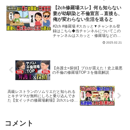
(LINE)系など様々なスカッとする動画が
たくさんあると思いますが、隣人の黙示
【2ch修羅場スレ】何も知らない
修羅場
録では実話や2ch(2...
妻が幼馴染と不倫宣言→直後も、
俺が変わらない生活を送ると
#2ch #修羅場 #スカッと▼チャンネル登
録はこちら◆当チャンネルについてこの
チャンネルはスカッと・修羅場などのエ
ピソードを独自に2ch風へ編集してお届け
2025.02.21
します。◆動画の教育的価値と独自性人
間関係や家庭でのトラブルは日常茶飯事
です。当チャ...
【弁護士×探偵】プロが震えた！史上最悪
の不倫の修羅場TOP３を徹底解説
高級レストランのソムリエだと知られる
とキチママが無料にしろと乗り込んでき
た【女イッチの修羅場劇場】2chスレゆっ
くり解説
コメント