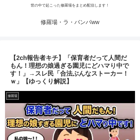
世の中で起こった修羅場をまとめ配信します！
修羅場・ラ・バンバww
【2ch報告者キチ】「保育者だって人間だ
もん！理想の娘過ぎる園児にどハマり中で
す！」→スレ民「合法ぶんなストーカー！
ｗ」【ゆっくり解説】
修羅場