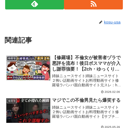
kosu-usa
関連記事
【修羅場】不倫女が被害者ヅラで
修羅場
悪評を流布！後日ボスママが介入
し謝罪強要！【2ch・ゆっくり解
説】
姉妹ニュースサイト姉妹ニュースサイト
２怖い話動画サイトお料理動画サイト修
羅場ラバンバ面白動画サイト元スレ：h
ttps://life9.2ch.net/test/read.cgi/baby/121
2026.02.06
0060866/h ttps://life9...
マジでこの不倫男見たら爆笑する
修羅場
姉妹ニュースサイト姉妹ニュースサイト
２怖い話動画サイトお料理動画サイト修
羅場ラバンバ面白動画サイト【サブチャ
ンネル】欲に負けた女【ダンベルHERO
K 日常浮気スタンプ】【結婚相談所
2025.05.26