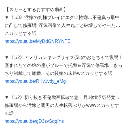
【スカッとするおすすめ動画】
▼《1/3》汚嫁の究極プレイにエグい性癖…不倫真っ最中
に凸して修羅場!!浮気画像で人生丸ごと破壊してやった…
スカッとする話
https://youtu.be/MyDdGNRYNTE
▼《1/2》アメリカンキングサイズ(5L)のおもちゃで復讐!!
産まれたての娘の瞳がブルーで托卵＆浮気で修羅場→きっ
ちり制裁して離婚、その後嫁の末路wスカッとする話
https://youtu.be/RKv1vdy_eMg
▼《1/2》切り抜き不倫動画拡散で急上昇1位!!浮気発覚→
修羅場から汚嫁と間男の人生転落ぶりがwwwスカッとす
る話
https://youtu.be/gD3zvSqqIYs