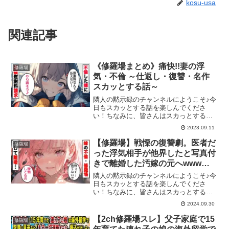
kosu-usa
関連記事
《修羅場まとめ》痛快!!妻の浮
修羅場
気・不倫 ～仕返し・復讐・名作
スカッとする話～
隣人の黙示録のチャンネルにようこそ♪今
日もスカッとする話を楽しんでくださ
い！ちなみに、皆さんはスカっとする話
はお好きですか？アニメ系、ライン
2023.09.11
(LINE)系など様々なスカッとする動画が
たくさんあると思いますが、隣人の黙示
【修羅場】戦慄の復讐劇。医者だ
修羅場
録では実話や2ch(2...
った浮気相手が他界したと写真付
きで離婚した汚嫁の元へwwwス
カッとする話
隣人の黙示録のチャンネルにようこそ♪今
日もスカッとする話を楽しんでくださ
い！ちなみに、皆さんはスカっとする話
はお好きですか？アニメ系、ライン
2024.09.30
(LINE)系など様々なスカッとする動画が
たくさんあると思いますが、隣人の黙示
【2ch修羅場スレ】父子家庭で15
修羅場
録では実話や2ch(2...