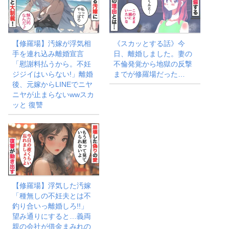
【修羅場】汚嫁が浮気相
《スカッとする話》今
手を連れ込み離婚宣言
日、離婚しました。妻の
「慰謝料払うから。不妊
不倫発覚から地獄の反撃
ジジイはいらない!」離婚
までが修羅場だった…
後、元嫁からLINEでニヤ
ニヤが止まらないwwスカ
ッと 復讐
【修羅場】浮気した汚嫁
「種無しの不妊夫とは不
釣り合いっ離婚しろ!!」
望み通りにすると…義両
親の会社が借金まみれの