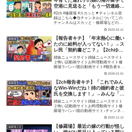
年育てた連れ子の娘の海外留学で
空港に見送ると「もう一切連絡す
るな、振込だけしろ」→一旦落ち
#2ch #修羅場 #スカッと▼チャンネル登
着いて制裁を決行した結果
録はこちら◆当チャンネルについてこの
チャンネルはスカッと・修羅場などのエ
ピソードを独自に2ch風へ編集してお届け
2025.02.21
します。◆動画の教育的価値と独自性人
間関係や家庭でのトラブルは日常茶飯事
【報告者キチ】「年末熱心に働い
修羅場
です。当チャ...
たのに給料が入ってない！」→ス
レ民「契約書どこ？」【2chゆっ
くり解説】
姉妹ニュースサイト姉妹ニュースサイト
２怖い話動画サイトお料理動画サイト修
羅場ラバンバ面白動画サイト#報告者キチ
#2ch #2ちゃんねる↓チャンネル登録よろ
2026.01.01
しくお願いします↓ @2ch-mj4nd1話目
00:002話目 ◎当チャンネルにつ...
【2ch報告者キチ】「これでみん
修羅場
なWin-Winだね！姉の婚約者と彼
氏を交換します！」→みんな「二
度と関わらないで！」【ゆっくり
姉妹ニュースサイト姉妹ニュースサイト
解説】
２怖い話動画サイトお料理動画サイト修
羅場ラバンバ面白動画サイト↓チャンネル
登録よろしくお願いします↓URL：1話
2025.12.12
目 0:00:002話目 0:20:04▼チャンネル
の動画における教育的価値と独自性この
【修羅場】最近の嫁の行動が怪し
修羅場人生
チャ...