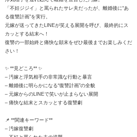
「不妊ジジイ」と罵られたサレ夫だったが、離婚後に“あ
る復讐計画”を実行。
元嫁が送ってきたLINEが笑える展開を呼び、最終的にス
カッとする結末へ！
復讐の一部始終と痛快な顛末をぜひ最後までお楽しみくだ
さい！
✨ **見どころ** ✨
– 汚嫁と浮気相手の非常識な行動と暴言
– 離婚後に明らかになる“復讐計画”の全貌
– 元嫁からのLINEで笑いが止まらない展開
– 痛快な結末とスカッとする復讐劇
📌 **関連キーワード**
– 汚嫁復讐劇