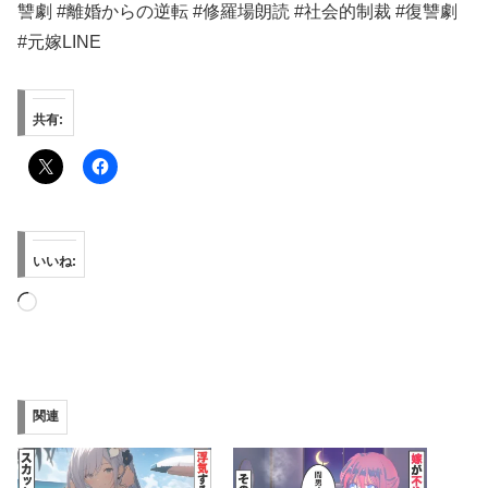
讐劇 #離婚からの逆転 #修羅場朗読 #社会的制裁 #復讐劇
#元嫁LINE
共有:
いいね:
読
み
込
み
関連
中…