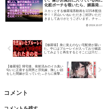
い。嫁がお風呂に入っている間に
化粧ポーチを覗いたら、媚薬発
見! →お仕置きで媚薬にあるもの
スカッとする修羅場系動画を1日5本配信
を仕込んだら、とんでもないこと
中！！沢山いいねいただきご好評いただ
きましてありがとうございます。チャン
に・・・
ネル登録はこちら人気オススメ動画【不
2019.10.07
倫】汚嫁の車を発見！車内を覗き込むと
車の中で間男の◯◯付近で首を激しく上
下【修羅場人生道場】浮...
【修羅場】身に覚えのない宅配便が届い
た。中にはブルーレイが入っており確認
してみようと再生するとそこには汗だく
になり、髪も乱れた妻が映っていた…
【朗読】
【修羅場】帰宅後、発射済みのイカ臭い
匂いに正座する間男と浮気嫁、険しい顔
をした間嫁が立っていた→さらに衝撃事
実を知った俺は…スカッとする話
コメント
コメントを残す