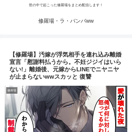
世の中で起こった修羅場をまとめ配信します！
修羅場・ラ・バンバww
【修羅場】汚嫁が浮気相手を連れ込み離婚
宣言「慰謝料払うから。不妊ジジイはいら
ない!」離婚後、元嫁からLINEでニヤニヤ
が止まらないwwスカッと 復讐
修羅場