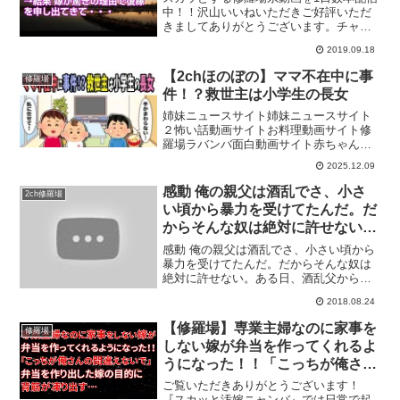
て・・・
中！！沢山いいねいただきご好評いただ
きましてありがとうございます。チャン
ネル登録はこちら🎁懸賞抽選プレゼント
2019.09.18
企画🎁 Line@無料登録はこちら修羅場に
備えて懸賞抽選プレゼントを活用しよう
【2chほのぼの】ママ不在中に事
修羅場
🎵当チャンネル人...
件！？救世主は小学生の長女
姉妹ニュースサイト姉妹ニュースサイト
２怖い話動画サイトお料理動画サイト修
羅場ラバンバ面白動画サイト赤ちゃん・
子供のほっこりほのぼの短編動画を投稿
2025.12.09
しています。隙間時間に是非ご覧くださ
い♪コメントにて、みなさんの体験談も是
感動 俺の親父は酒乱でさ、小さ
2ch修羅場
非お聞かせください！チ...
い頃から暴力を受けてたんだ。だ
からそんな奴は絶対に許せない。
ある日、酒乱父から暴力を受けて
感動 俺の親父は酒乱でさ、小さい頃から
いた女の子を助けたら、今の嫁に
暴力を受けてたんだ。だからそんな奴は
絶対に許せない。ある日、酒乱父から暴
なっていたｗｗ
力を受けていた女の子を助けたら、今の
2018.08.24
嫁になっていたｗｗ◇こちらもオススメ↓
関連動画ＤＱＮ 本屋で買い物をし、レジ
【修羅場】専業主婦なのに家事を
修羅場
前にあったニ*セン...
しない嫁が弁当を作ってくれるよ
うになった！！「こっちが俺さん
の間違えないで」弁当を作り出し
ご覧いただきありがとうございます！
た嫁の目的に背筋が凍り出す…
『スカッと汚嫁ニャンバ』では日常で起