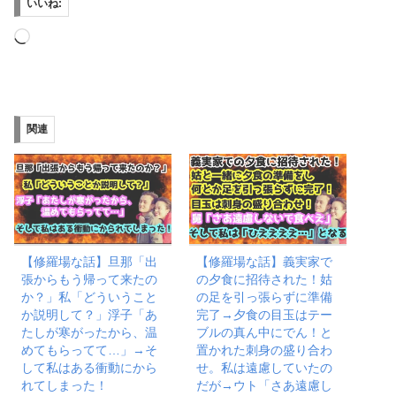
いいね:
読
み
込
み
関連
中…
【修羅場な話】旦那「出
【修羅場な話】義実家で
張からもう帰って来たの
の夕食に招待された！姑
か？」私「どういうこと
の足を引っ張らずに準備
か説明して？」浮子「あ
完了→夕食の目玉はテー
たしが寒がったから、温
ブルの真ん中にでん！と
めてもらってて…」→そ
置かれた刺身の盛り合わ
して私はある衝動にから
せ。私は遠慮していたの
れてしまった！
だが→ウト「さあ遠慮し