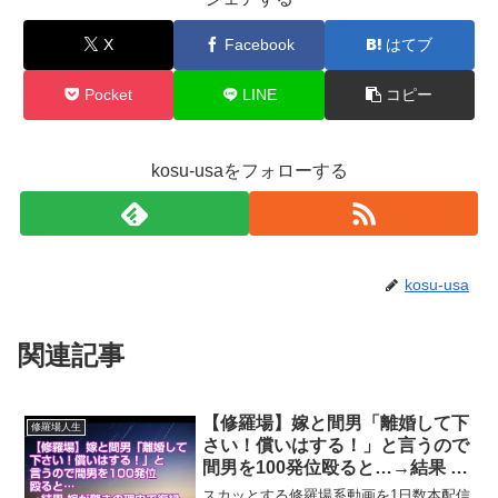
X
Facebook
はてブ
Pocket
LINE
コピー
kosu-usaをフォローする
kosu-usa
関連記事
【修羅場】嫁と間男「離婚して下
修羅場人生
さい！償いはする！」と言うので
間男を100発位殴ると…→結果 嫁
が驚きの理由で復縁を申し出てき
スカッとする修羅場系動画を1日数本配信