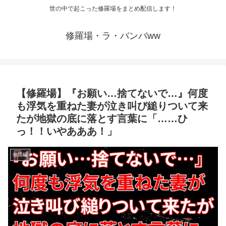
世の中で起こった修羅場をまとめ配信します！
修羅場・ラ・バンバww
【修羅場】『お願い…捨てないで…』何度
も浮気を重ねた妻が泣き叫び縋りついて来
たが地獄の底に落とす言葉に「……ひ
っ！！いやあああ！」
修羅場