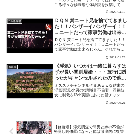
こる様々な修羅場な体験談を投稿してお
ります。是非チャンネル登録をお願いい
2023.04.13
たします！※動画は著作権で保護されて
おります。無断転載、2次利用、当社オリ
ＤＱＮ 糞ニート兄を捨ててきまし
2ch修羅場
ジナルシナリオの流用、改...
た！！バンザーイバンザーイ！！
→ニートだって家事労働は出来る
じゃん。それすらやらないニート
ＤＱＮ 糞ニート兄を捨ててきました！！
はいなくていいよ。猫ですら癒し
バンザーイバンザーイ！！→ニートだっ
て家事労働は出来るじゃん。それすらや
という家事手伝いをするのに･･･
らないニートはいなくていいよ。猫です
2019.01.23
ら癒しという家事手伝いをするのに･･･◇
こちらもオススメ↓関連動画DQN コトメ
《浮気》いつかは一緒に暮らすは
修羅場
に突き飛ばされ...
ずが長い間別居婚・・・旅行に誘
ったがキャンセルされたので他の
子と行ったら驚きの光景が!!
オススメチャンネルざまあｗｗな結末の
浮気実話.ch男の復讐劇! 不倫妻・浮気彼
女に制裁を!2ch実際にあった話チャンネ
ル引用元
2020.09.21
【修羅場】浮気調査で間男と嫁の不倫が
発覚し阿修羅になった俺は徹底的に復讐