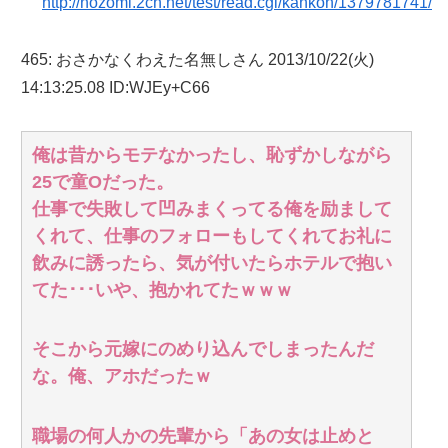
http://nozomi.2ch.net/test/read.cgi/kankon/1379781741/
465:
おさかなくわえた名無しさん
2013/10/22(火)
14:13:25.08 ID:WJEy+C66
俺は昔からモテなかったし、恥ずかしながら
25で童Oだった。
仕事で失敗して凹みまくってる俺を励まして
くれて、仕事のフォローもしてくれてお礼に
飲みに誘ったら、気が付いたらホテルで抱い
てた･･･いや、抱かれてたｗｗｗ
そこから元嫁にのめり込んでしまったんだ
な。俺、アホだったｗ
職場の何人かの先輩から「あの女は止めと