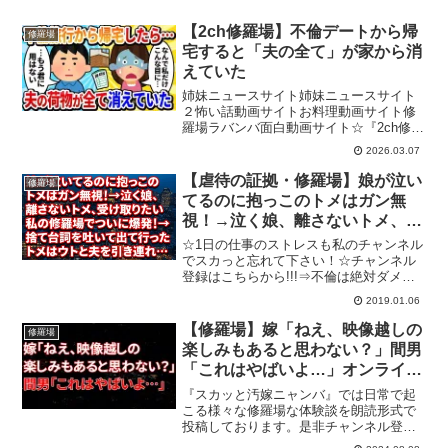
【2ch修羅場】不倫デートから帰
修羅場
宅すると「夫の全て」が家から消
えていた
姉妹ニュースサイト姉妹ニュースサイト
２怖い話動画サイトお料理動画サイト修
羅場ラバンバ面白動画サイト☆『2ch修羅
場スタジアム』へようこそ！☆「こんな
2026.03.07
ことあるの!?」日常生活にひそむ修羅場
な話をお届けしています。ビックリして
【虐待の証拠・修羅場】娘が泣い
修羅場
スカッとして、あな...
てるのに抱っこのトメはガン無
視！→泣く娘、離さないトメ、受
け取りたい私の修羅場でついに爆
☆1日の仕事のストレスも私のチャンネル
発！→捨て台詞を吐いて出て行っ
でスカっと忘れて下さい！☆チャンネル
登録はこちらから!!!⇒不倫は絶対ダメで
たトメはウトと夫を引き連れて…
すよ～～！不倫やDQN行為、キチ行為な
2019.01.06
どで悲劇の再発を防ぐためにも動画の評
価で拡散の協力お願い致します。またの
【修羅場】嫁「ねえ、映像越しの
修羅場
ご視聴お待ちして...
楽しみもあると思わない？」間男
「これはやばいよ…」オンライン
の浮気をした嫁を許せませんでし
『スカッと汚嫁ニャンバ』では日常で起
た…俺「あーもうどうでもいい
こる様々な修羅場な体験談を朗読形式で
投稿しております。是非チャンネル登録
や。全員不幸になっちまえ…」
をお願いいたします！#修羅場 #スカッと