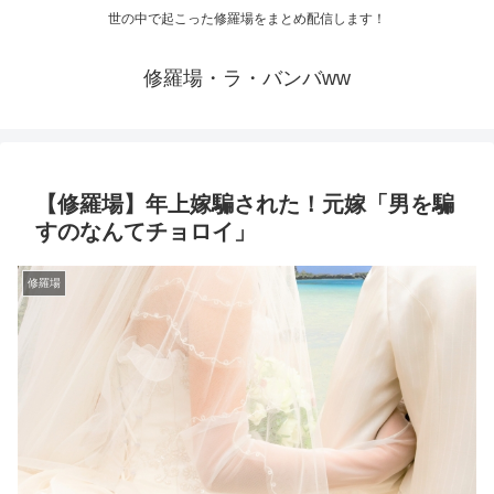
世の中で起こった修羅場をまとめ配信します！
修羅場・ラ・バンバww
【修羅場】年上嫁騙された！元嫁「男を騙
すのなんてチョロイ」
修羅場