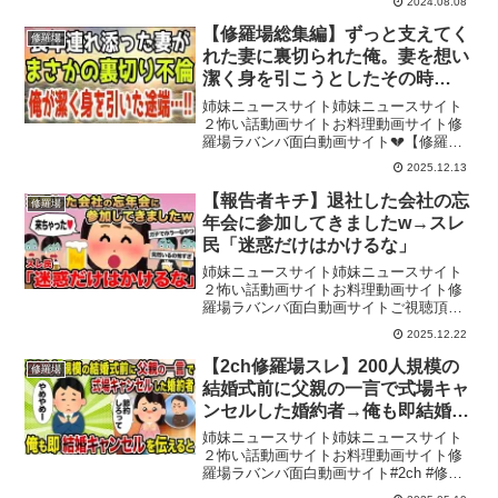
2024.08.08
#朗読◆再生リスト◆関連動画【修羅場な
話】目を覚ますと精神病院の隔離病棟だ
【修羅場総集編】ずっと支えてく
修羅場
った。俺「姉貴…...
れた妻に裏切られた俺。妻を想い
潔く身を引こうとしたその時…
姉妹ニュースサイト姉妹ニュースサイト
２怖い話動画サイトお料理動画サイト修
羅場ラバンバ面白動画サイト💔【修羅場
総集編】長年寄り添ってきた最愛の妻
2025.12.13
に、まさかの裏切り…。全てを失いかけ
た俺が下した“最後の決断”とは——。そし
【報告者キチ】退社した会社の忘
修羅場
て、運命が思わぬ方向へ...
年会に参加してきましたw→スレ
民「迷惑だけはかけるな」
姉妹ニュースサイト姉妹ニュースサイト
２怖い話動画サイトお料理動画サイト修
羅場ラバンバ面白動画サイトご視聴頂き
ありがとうございます。■サブチャンネル
2025.12.22
■■当チャンネルについて■台本と編集は
全てオリジナルとなり繰り返しのコンテ
【2ch修羅場スレ】200人規模の
修羅場
ンツではありません。...
結婚式前に父親の一言で式場キャ
ンセルした婚約者→俺も即結婚キ
ャンセルを伝えると
姉妹ニュースサイト姉妹ニュースサイト
２怖い話動画サイトお料理動画サイト修
羅場ラバンバ面白動画サイト#2ch #修羅
場 #スカッと▼チャンネル登録はこちら