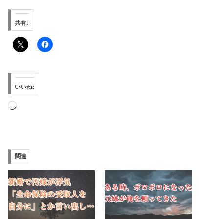
共有:
いいね:
読
み
込
み
関連
中…