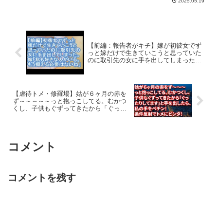
2025.05.19
◆当チャンネルについてこのチャンネル
はスカッと・修羅場などのエピソードを
独自に2ch風へ...
【前編：報告者がキチ】嫁が初彼女でず
っと嫁だけで生きていこうと思っていた
のに取引先の女に手を出してしまった。
嫁「私も好きな人がいる。もう気持ちを
抑える必要はないね」orz【ママ達の修羅
場】
【虐待トメ・修羅場】姑が６ヶ月の赤を
ず～～～～～っと抱っこしてる。むかつ
くし、子供もぐずってきたから「ぐった
りしてます」と手を出したら、私の手を
ペチン！条件反射でトメにビンタ！
コメント
コメントを残す