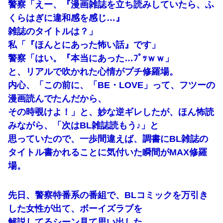
警察「えー、『漫画雑誌を立ち読みしていたら、ふ
くらはぎに違和感を感じ…』
雑誌のタイトルは？」
私「『ほんとにあった怖い話』です」
警察「はい。『本当にあった…ﾌﾟｯｗｗ」
と、リアルで吹かれた心情がプチ修羅場。
内心、「この前に、「BE・LOVE」って、フツーの
漫画読んでたんだから、
その時覗けよ！」と、妙な逆ギレしたが、ほん怖読
みながら、「次はBL雑誌読もう♪」と
思っていたので、一歩間違えば、調書にBL雑誌の
タイトル書かれることに気付いた瞬間がMAX修羅
場。
先日、警察特番系の番組で、BLコミックを万引き
した女性が出て、ボーイズラブを
解説してるシーン見て思い出した。