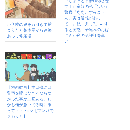
『ちょっと年齢確認させ
て？』童顔の私「はい」
警察『ああ、すみませ
ん。実は通報があっ
て…』私「えっ?」→ す
小学校の娘を万引きで捕
ると突然、子連れのおば
まえたと某本屋から連絡
さんが私の免許証を奪
あって修羅場
い･･･
【漫画動画】実は俺には
警察を呼ばなきゃならな
かった事が二回ある。し
かも俺が急いでる時に限
って・・・orz【マンガで
スカッと】