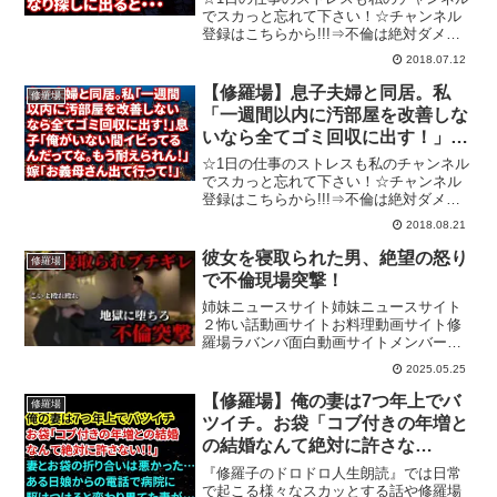
でスカっと忘れて下さい！☆チャンネル
登録はこちらから!!!⇒不倫は絶対ダメで
すよ～～！不倫やDQN行為、キチ行為な
2018.07.12
どで悲劇の再発を防ぐためにも動画の評
価で拡散の協力お願い致します。またの
【修羅場】息子夫婦と同居。私
修羅場
ご視聴お待ちして...
「一週間以内に汚部屋を改善しな
いなら全てゴミ回収に出す！」→
息子「俺がいない間イビってるん
☆1日の仕事のストレスも私のチャンネル
だってな。もう耐えられん！」嫁
でスカっと忘れて下さい！☆チャンネル
登録はこちらから!!!⇒不倫は絶対ダメで
「お義母さん出て行って！」
すよ～～！不倫やDQN行為、キチ行為な
2018.08.21
どで悲劇の再発を防ぐためにも動画の評
価で拡散の協力お願い致します。またの
彼女を寝取られた男、絶望の怒り
修羅場
ご視聴お待ちして...
で不倫現場突撃！
姉妹ニュースサイト姉妹ニュースサイト
２怖い話動画サイトお料理動画サイト修
羅場ラバンバ面白動画サイトメンバーシ
ップ→ ･しんりInstagram→ ・生配信→
2025.05.25
スポンサー企業様・和光葬儀社→・FUJI
設備工業→ ■【#おんしゃあ麺】 住所→
【修羅場】俺の妻は7つ年上でバ
修羅場
...
ツイチ。お袋「コブ付きの年増と
の結婚なんて絶対に許さな
い！！」妻とお袋の折り合いは悪
『修羅子のドロドロ人生朗読』では日常
かった…ある日娘からの電話で病
で起こる様々なスカッとする話や修羅場