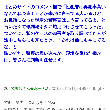
まとめサイトのコメント欄で「性犯罪は再犯率高い
なんてねつ造！」とか未だに言ってる人いるけど、
お世話になった現場の警察官はこう言ってるよ、と
言いたくて修羅場ネタに蛇足つけさせてもらった。
ついでに、私のケースの加害者を取り調べてた人が
途中こちらにも来たとき、「あれは他にもやってる
な」と
呟いてた。警察の思い込みか、現場を重ねた勘か
は、皆さんに判断を任せます。
26:
名無しさん＠おーぷん
2016/01/11(月)14:49:04 ID:gEx
窃盗、暴力、借金もそうだね
最初の１回で理性の掛け金をしっかり掛け直せる人はそう