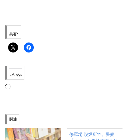
共有:
いいね:
読
み
込
み
関連
中…
修羅場 喫煙所で。警察