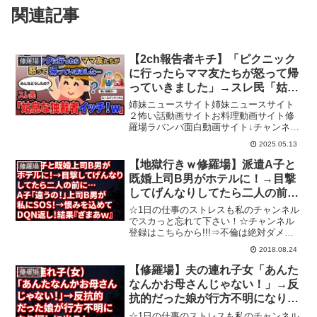
関連記事
【2ch報告者キチ】「ピクニック
修羅場
に行ったらママ友たちが怒って帰
っていきました」→スレ民「姑息
な独裁者イッチ！ｗ」【ゆっくり
姉妹ニュースサイト姉妹ニュースサイト
解説】
２怖い話動画サイトお料理動画サイト修
羅場ラバンバ面白動画サイト↓チャンネル
登録よろしくお願いします↓URL：1話
2025.05.13
目 0:00:002話目 0:18:52▼チャンネル
の動画における教育的価値と独自性この
【地獄行きｗ修羅場】派遣A子と
修羅場
チャ...
既婚上司B男がホテルに！→目撃
してげんなりしてたら二人の前
に…A子「違うの！」上司B男が
☆1日の仕事のストレスも私のチャンネル
私にSOS！→恨みを込めてDQN
でスカっと忘れて下さい！☆チャンネル
登録はこちらから!!!⇒不倫は絶対ダメで
返し！結果『ざまあｗ』
すよ～～！不倫やDQN行為、キチ行為な
2018.08.24
どで悲劇の再発を防ぐためにも動画の評
価で拡散の協力お願い致します。またの
【修羅場】夫の連れ子女「あんた
修羅場
ご視聴お待ちして...
なんかお母さんじゃない！」→反
抗的だった娘が行方不明になり探
しに出ると・・・
☆1日の仕事のストレスも私のチャンネル