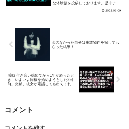
な体験談を投稿しております。是非チャ
院に駆けつけると変わり果てた妻
ンネル登録をお願いいたします！#修羅場
が…【朗読】
2022.06.09
#スカッと #朗読◆再生リスト修羅子のド
ロドロ人生朗読◆関連動画【修羅場な
話】目を覚ますと精...
金のなかった自分は事故物件を探しても
らった結果！
感動 付き合い始めてから1年か経ったと
き、いよいよ同棲を始めようとした3日
前。突然、彼女が電話しても出てくれな
くなった。不思議に思い、仕事帰りに彼
女の家の前を通ると･･･
コメント
コメントを残す