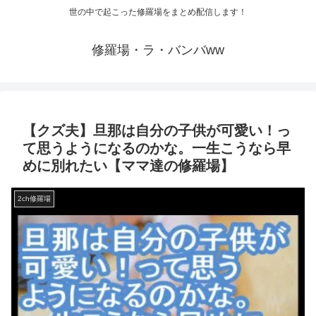
世の中で起こった修羅場をまとめ配信します！
修羅場・ラ・バンバww
【クズ夫】旦那は自分の子供が可愛い！っ
て思うようになるのかな。一生こうなら早
めに別れたい【ママ達の修羅場】
2ch修羅場