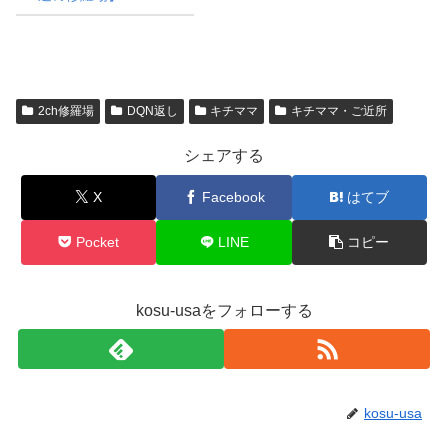
2ch修羅場
DQN返し
キチママ
キチママ・ご近所
シェアする
X
Facebook
はてブ
Pocket
LINE
コピー
kosu-usaをフォローする
kosu-usa