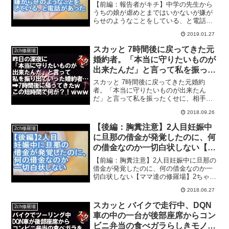
している、と電話があった【ママ
【前編：報告者がキチ】中学の先生から
達の修羅場】
うちの娘が虐めとまではいかないが嫌が
らせのようなことをしている、と電話が
あった【ママ達の修羅場】2ちゃんねるに
2019.01.27
投稿された子供にまつわる修羅場体験を
動画にまとめます！キチママ、泥ママ、
スカッと 7時間後に戻ってきた元
2ch修羅場
エネ夫、姑舅との確執な...
婚約者。「本当に守りたいものが
出来たんだ」と言って私を振った
くせに、相手の女の寝起きのすっ
スカッと 7時間後に戻ってきた元婚約
ぴんを見て、その別人ぶりに恐れ
者。「本当に守りたいものが出来たん
だ」と言って私を振ったくせに、相手の
おののき、逃げ帰ってきたらしい
女の寝起きのすっぴんを見て、その別人
2018.09.26
ぶりに恐れおののき、逃げ帰ってきたら
しい◇こちらもオススメ↓関連動画修羅場
【後編：胸糞注意】2人目妊娠中
2ch修羅場
大学時代、私が当時付き...
に旦那の借金が発覚したのに、何
の借金なのか一切白状しない【マ
マ達の修羅場】
【前編：胸糞注意】2人目妊娠中に旦那の
借金が発覚したのに、何の借金なのか一
切白状しない【ママ達の修羅場】2ちゃん
ねるに投稿された子供にまつわる修羅場
2018.06.27
体験を動画にまとめます！キチママ、泥
ママ、エネ夫、姑舅との確執など盛りだ
スカッと バイクで走行中、DQN
2ch修羅場
くさん！コメントもお...
車の中の一台が後部座席からコン
ビニ弁当の食べガラらしきモノを