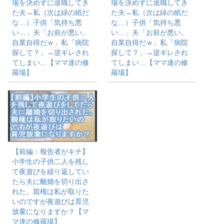
場を決めずに退職してき
場を決めずに退職してき
た夫→私（次は緑の紙だ
た夫→私（次は緑の紙だ
な…）子供「気持ち悪
な…）子供「気持ち悪
い…」夫「お前が悪い。
い…」夫「お前が悪い。
自業自得だｗ」私「病院
自業自得だｗ」私「病院
探して？」→逆ギレされ
探して？」→逆ギレされ
てしまい…【ママ達の修
てしまい…【ママ達の修
羅場】
羅場】
【前編：報告者がキチ】
小学生の子供二人を残し
て夜遊びを繰り返してい
たら夫に離婚を切り出さ
れた。親権は私が取りた
いのですが夜遊びは育児
放棄になりますか？【マ
マ達の修羅場】