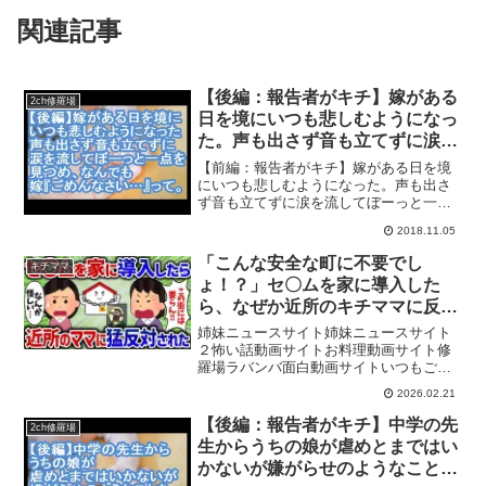
関連記事
【後編：報告者がキチ】嫁がある
2ch修羅場
日を境にいつも悲しむようになっ
た。声も出さず音も立てずに涙を
流してぼーっと一点を見つめ、な
【前編：報告者がキチ】嫁がある日を境
んでも嫁『ごめんなさい…』っ
にいつも悲しむようになった。声も出さ
ず音も立てずに涙を流してぼーっと一点
て。元に戻って欲しい・・・
を見つめ、なんでも嫁『ごめんなさ
【ママ達の修羅場】
2018.11.05
い…』って。元に戻って欲しい・・・
【ママ達の修羅場】2ちゃんねるに投稿さ
「こんな安全な町に不要でし
キチママ
れた子供にまつわる修羅場体...
ょ！？」セ〇ムを家に導入した
ら、なぜか近所のキチママに反対
された【女イッチの修羅場劇場】
姉妹ニュースサイト姉妹ニュースサイト
2chスレゆっくり解説
２怖い話動画サイトお料理動画サイト修
羅場ラバンバ面白動画サイトいつもご視
聴、いいね、コメントたくさんありがと
2026.02.21
うございます✭世の中の女性の身に起こ
った修羅場、スカッとした話を２ちゃん
【後編：報告者がキチ】中学の先
2ch修羅場
ねる、５ちゃんねるのスレ...
生からうちの娘が虐めとまではい
かないが嫌がらせのようなことを