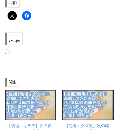
共有:
いいね:
読
み
込
み
関連
中…
【後編：キチ夫】次の職
【前編：クズ夫】次の職