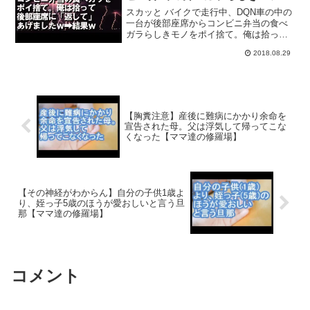
ポイ捨て。俺は拾って後部座席に
スカッと バイクで走行中、DQN車の中の
「返して」あげましたｗｗ→激怒
一台が後部座席からコンビニ弁当の食べ
ガラらしきモノをポイ捨て。俺は拾って
するDQN車の運転手→結果
後部座席に「返して」あげましたｗｗ→
2018.08.29
激怒するDQN車の運転手→結果◇こちら
もオススメ↓関連動画修羅場 中学の頃、
公園で未来の嫁を...
【胸糞注意】産後に難病にかかり余命を
宣告された母。父は浮気して帰ってこな
くなった【ママ達の修羅場】
【その神経がわからん】自分の子供1歳よ
り、姪っ子5歳のほうが愛おしいと言う旦
那【ママ達の修羅場】
コメント