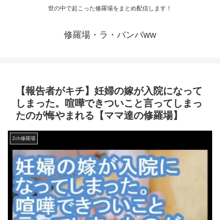
世の中で起こった修羅場をまとめ配信します！
修羅場・ラ・バンバww
【報告者がキチ】妊婦の嫁が入院になって
しまった。喧嘩できついこと言ってしまっ
たのが悔やまれる【ママ達の修羅場】
2ch修羅場