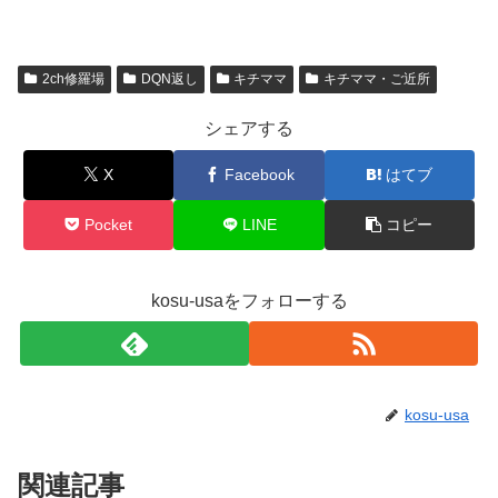
2ch修羅場
DQN返し
キチママ
キチママ・ご近所
シェアする
X
Facebook
はてブ
Pocket
LINE
コピー
kosu-usaをフォローする
kosu-usa
関連記事