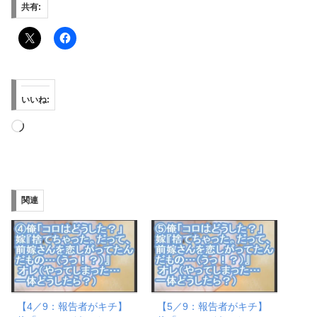
共有:
いいね:
読
み
込
み
関連
中…
【4／9：報告者がキチ】
【5／9：報告者がキチ】