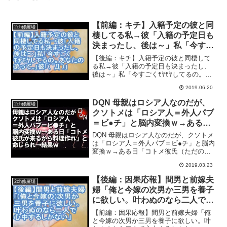
【前編：キチ】入籍予定の彼と同
2ch修羅場
棲してる私→彼「入籍の予定日も
決まったし、後は～」私「今すご
くﾓﾔﾓﾔしてるの。あなたの弟って
【後編：キチ】入籍予定の彼と同棲して
」彼「 ﾟДﾟ」→結果【ママ達の修
る私→彼「入籍の予定日も決まったし、
後は～」私「今すごくﾓﾔﾓﾔしてるの。あ
羅場】
なたの弟って 」彼「 ﾟДﾟ」→結果【ママ
2019.06.20
達の修羅場】2ちゃんねるに投稿された子
供にまつわる修羅場体験を動画にまとめ
DQN 母親はロシア人なのだが、
2ch修羅場
ます！キチマ...
クソトメは「ロシア人＝外人パブ
＝ビ●チ」と脳内変換ｗ→ある日
「コトメ彼氏（ただの同僚）が来
DQN 母親はロシア人なのだが、クソトメ
るから料理作れ」と命じられ、仕
は「ロシア人＝外人パブ＝ビ●チ」と脳内
変換ｗ→ある日「コトメ彼氏（ただの同
返し料理を提供→結果ｗ
僚）が来るから料理作れ」と命じられ、
2019.03.23
仕返し料理を提供→結果ｗ◇こちらもオ
ススメ↓関連動画【修羅場】母「この家を
【後編：因果応報】間男と前嫁夫
2ch修羅場
出ようと思う。一...
婦「俺と今嫁の次男か三男を養子
に欲しい。叶わぬのなら二人で心
中するしかない」【ママ達の修羅
【前編：因果応報】間男と前嫁夫婦「俺
場】
と今嫁の次男か三男を養子に欲しい。叶