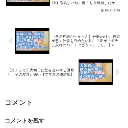
婚する気ないね」俺「もう離婚したか
けて…【ママ達の修羅場】
ら！」→嘘つきすぎて詰みまくってるん
2018.10.26
だが助けて…【ママ達の修羅場】2ちゃん
ねるに投稿された子供にまつわる修羅場
体験を動画にまとめます！...
【その神経がわからん】妊娠5ヶ月。体調
が悪く仕事を辞めたい私に旦那が「チラ
シ入れのバイトはどう？」って。【ママ
達の修羅場】
【カチムカ】大晦日に飲み会をする旦那
と、その友達が嫌い【ママ達の修羅場】
コメント
コメントを残す