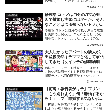
わぬのなら二人で心中するしかない」
【ママ達の修羅場】2ちゃんねるに投稿さ
2018.10.11
れた子供にまつわる修羅場体験を動画に
まとめます！キチママ、泥ママ、エネ
修羅場 コトメは自分の浮気が原
2ch修羅場
夫、姑舅との確執など盛りだ...
因で離婚し実家に出戻った。そん
なこととはつゆ知らないトメが
「たった二人だけの兄妹なんだか
修羅場 コトメは自分の浮気が原因で離婚
ら助け合うべきだ、援助して」と
し実家に出戻った。そんなこととはつゆ
知らないトメが「たった二人だけの兄妹
言ってきたので私はブチ切れた
なんだから助け合うべきだ、援助して」
2019.02.01
と言ってきたので私はブチ切れた◇こち
らもオススメ↓関連動画【修羅場】彼に年
大人しかったアパートの隣人が、
キチママ
収を尋ねると「俺の収...
出産後突然キチママと化して家凸
してきた【女イッチの修羅場劇
場】2chスレゆっくり解説
姉妹ニュースサイト姉妹ニュースサイト
２怖い話動画サイトお料理動画サイト修
羅場ラバンバ面白動画サイトいつもご視
聴、いいね、コメントたくさんありがと
2025.09.02
うございます✭世の中の女性の身に起こ
った修羅場、スカッとした話を２ちゃん
【前編：報告者がキチ】プリン
2ch修羅場
ねる、５ちゃんねるのスレ...
「もう別れよう」俺「離婚するか
ら！」→プ「離婚する気ないね」
俺「もう離婚したから！」→嘘つ
【後編：報告者がキチ】プリン「もう別
きすぎて詰みまくってるんだが助
れよう」俺「離婚するから！」→プ「離