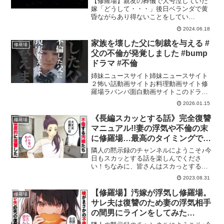
【修羅場】親友の葬儀で大号泣していた
と】
嫁「どうして・・・」後日ベランダで黄
昏ながらあり得ないことをしてい
た・・・【スカッと】『スカッと汚嫁ニ
2024.06.18
ャンバ』では日常で起こる様々な修羅場
な体験談を朗読形式で投稿しておりま
家族を壊した父に制裁を与える #
修羅場
す。是非チャンネル登録をお願いい...
父の不倫が発覚しました #bump
ドラマ #不倫
姉妹ニュースサイト姉妹ニュースサイト
２怖い話動画サイトお料理動画サイト修
羅場ラバンバ面白動画サイトこのドラマ
は「BUMP」アプリでご覧いただけます
2026.01.15
💖リンクはこちら↓
《長編スカッとする話》完全復讐
修羅場
マニュアル!!妻の浮気や不倫の末
に修羅場…最高のタイミングで制
裁したその後w春スペシャル
隣人の黙示録のチャンネルにようこそ♪今
日もスカッとする話を楽しんでくださ
い！ちなみに、皆さんはスカっとする話
はお好きですか？アニメ系、ライン
2023.08.31
(LINE)系など様々なスカッとする動画が
たくさんあると思いますが、隣人の黙示
【修羅場】汚嫁が浮気し修羅場。
修羅場
録では実話や2ch(2...
サレ夫は復讐のため妻の浮気相手
の間男にラインをしてみた
ww【スカッとする話】