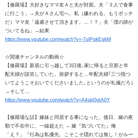
【修羅場】大好きなママ友Ａと夫が対面。夫「３人で食事
に行こう」→夫がＡさん宅へ。私（嫌われる。もうボッチ
だ）ママ友「遠慮させて頂きます。…！？」夫「僕の跡が
ついてるね」→結果
https://www.youtube.com/watch?v=-7uIPgkEgkM
☆関連チャンネルの動画☆
【修羅場】新居に引っ越して3日後､家に帰ると旦那と年
配夫婦が談笑していた。挨拶すると…年配夫婦｢三つ指つ
いてようこそおいでくださいました､というのが礼儀だろ｣
→そして…
https://www.youtube.com/watch?v=A4skl0glA0Y
【修羅場な話】嫁妹と同居する事になった。後日、嫁の夜
勤で不在中に、一線超えた → 嫁『気づいてた』俺
「え？」『行為は私優先。こそこそ隠れては無し！がルー