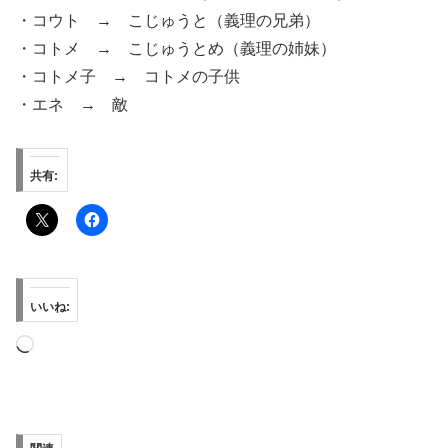
・コウト → こじゅうと（義理の兄弟）
・コトメ → こじゅうとめ（義理の姉妹）
・コトメ子 → コトメの子供
・エネ → 敵
共有:
いいね:
読
み
込
み