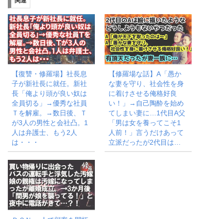
関連
中…
【復讐・修羅場】社長息
【修羅場な話】A「愚か
子が新社長に就任。新社
な妻を守り、社会性を身
長「俺より頭が良い奴は
に着けさせる俺格好良
全員切る」→優秀な社員
い！」→自己陶酔を始め
Ｔを解雇。→数日後、Ｔ
てしまい妻に…1代目A父
が3人の男性と会社凸。1
「男は女を養ってこそ1
人は弁護士、もう2人
人前！」言うだけあって
は・・・
立派だったが2代目は…