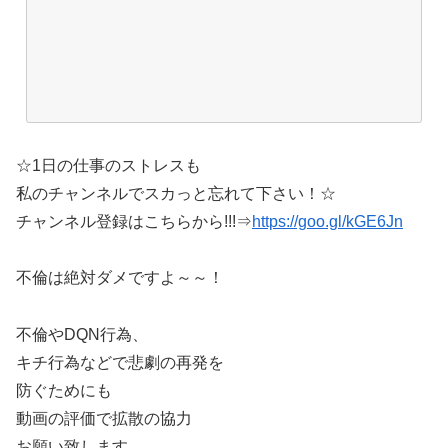
☆1日の仕事のストレスも
私のチャンネルでスカっと忘れて下さい！☆
チャンネル登録はこちらから!!!⇒
https://goo.gl/kGE6Jn
不倫は絶対ダメですよ～～！
不倫やDQN行為、
キチ行為などで悲劇の再発を
防ぐためにも
動画の評価で拡散の協力
お願い致します。