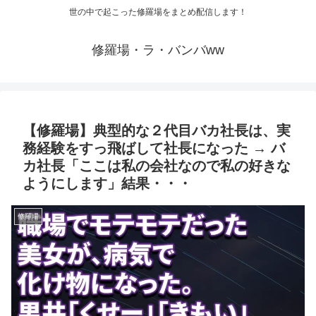
世の中で起こった修羅場をまとめ配信します！
修羅場・ラ・バンバww
【修羅場】典型的な２代目バカ社長は、実
務経験をすっ飛ばして社長になった → バ
カ社長「ここは私の会社なので私の好きな
ようにします」結果・・・
修羅場