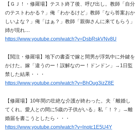
【ＧＪ！・修羅場】テスト終了後、呼び出し。教師「自分
のテストわかる？」俺「わかるけど」教師「なら答案おか
しいよな？」俺「はぁ？」教師「親御さんに来てもらう」
姉が現れ…
https://www.youtube.com/watch?v=DsbRskVNv8U
【閲注・修羅場】地下の書斎で嫁と間男が浮気中に外鍵を
かけた。嫁「違うのー！誤解なのー！ドンドン」→1日監
禁した結果・・・
https://www.youtube.com/watch?v=BhOug3izZ8E
【修羅場】10年間の壮絶な介護が終わった。夫「離婚し
てくれ。愛人との間に5歳の子供がいる」私「！？」→離
婚届を書こうとしたら・・・
https://www.youtube.com/watch?v=lnotc1E5U4Y