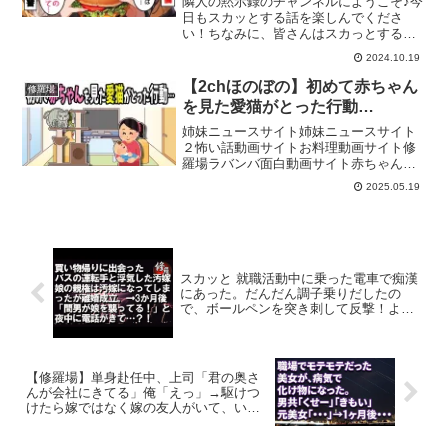
隣人の黙示録のチャンネルにようこそ♪今
日もスカッとする話を楽しんでくださ
い！ちなみに、皆さんはスカっとする話
はお好きですか？アニメ系、ライン
2024.10.19
(LINE)系など様々なスカッとする動画が
たくさんあると思いますが、隣人の黙示
【2chほのぼの】初めて赤ちゃん
修羅場
録では実話や2ch(2...
を見た愛猫がとった行動…
姉妹ニュースサイト姉妹ニュースサイト
２怖い話動画サイトお料理動画サイト修
羅場ラバンバ面白動画サイト赤ちゃん・
子供のほっこりほのぼの短編動画を投稿
2025.05.19
しています。隙間時間に是非ご覧くださ
い♪コメントにて、みなさんの体験談も是
非お聞かせください！チ...
スカッと 就職活動中に乗った電車で痴漢
にあった。だんだん調子乗りだしたの
で、ボールペンを突き刺して反撃！よく
見るとさっき就活しに行った会社の面接
官だった！→オッサンの顛末は
【修羅場】単身赴任中、上司「君の奥さ
んが会社にきてる」俺「えっ」→駆けつ
けたら嫁ではなく嫁の友人がいて、いき
なり・・・