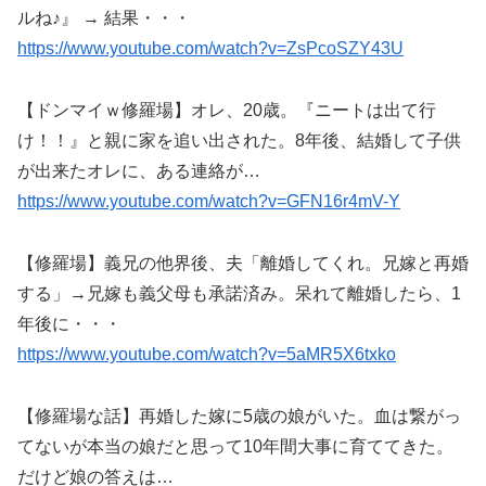
ルね♪』 → 結果・・・
https://www.youtube.com/watch?v=ZsPcoSZY43U
【ドンマイｗ修羅場】オレ、20歳。『ニートは出て行
け！！』と親に家を追い出された。8年後、結婚して子供
が出来たオレに、ある連絡が…
https://www.youtube.com/watch?v=GFN16r4mV-Y
【修羅場】義兄の他界後、夫「離婚してくれ。兄嫁と再婚
する」→兄嫁も義父母も承諾済み。呆れて離婚したら、1
年後に・・・
https://www.youtube.com/watch?v=5aMR5X6txko
【修羅場な話】再婚した嫁に5歳の娘がいた。血は繋がっ
てないが本当の娘だと思って10年間大事に育ててきた。
だけど娘の答えは…