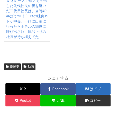
ＤＱＮ 一人で顧客を開拓
した先代社長の後を継い
だ二代目社長は、当時40
半ばでｼﾛｰﾄﾄﾞｰﾃｲの独身ネ
トゲ中毒。一緒に出張に
行ったらホテルの部屋に
呼び出され、風呂上りの
社長が待ち構えてた
修羅場
動画
シェアする
X
Facebook
はてブ
Pocket
LINE
コピー