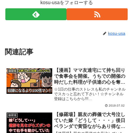
kosu-usaをフォローする
kosu-usa
関連記事
【漫画】ママ友達宅にて持ち回り
修羅場
で食事会を開催。うちでの開催の
時だした料理が子供達の心を奪っ
たのだが…→結果【マンガ動画】
☆1日の仕事のストレスも私のチャンネル
でスカっと忘れて下さい！☆チャンネル
登録はこちらから!!!
⇒☆☆☆☆☆☆☆☆☆☆☆☆☆☆☆☆☆
2019.07.02
☆☆☆☆☆☆☆☆☆☆☆☆☆今日の漫画
の家のマンガ動画！⇒【漫画】ママ友達
【修羅場】親友の葬儀で大号泣し
修羅場
宅にて持ち回りで食事会を開催。うち
ていた嫁「どうして・・・」後日
で...
ベランダで黄昏ながらあり得ない
ことをしていた・・・【スカッ