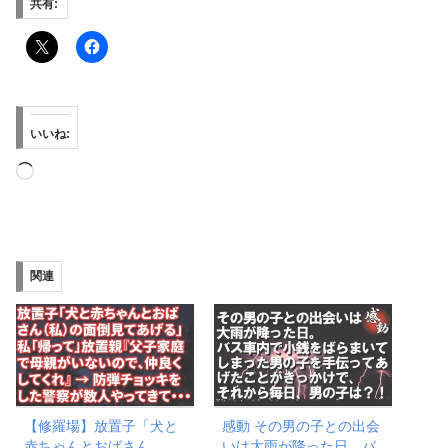
共有:
いいね:
読
み
込
み
関連
中…
【修羅場】放置子「犬と
感動 その男の子との出会
赤ちゃんとおばさん
いは大雨が降った日。バ