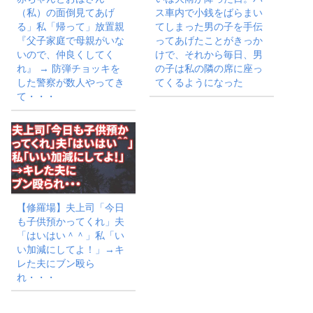
（私）の面倒見てあげ
ス車内で小銭をばらまい
る」私「帰って」放置親
てしまった男の子を手伝
『父子家庭で母親がいな
ってあげたことがきっか
いので、仲良くしてく
けで、それから毎日、男
れ』 → 防弾チョッキを
の子は私の隣の席に座っ
した警察が数人やってき
てくるようになった
て・・・
【修羅場】夫上司「今日
も子供預かってくれ」夫
「はいはい＾＾」私「い
い加減にしてよ！」→キ
レた夫にブン殴ら
れ・・・