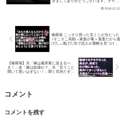
きましてありがとうございます。チャン
ネル登録はこちら🎁懸賞抽選プレゼント
2019.12.12
企画🎁 Line@無料登録はこちら修羅場に
備えて懸賞抽選プレゼントを活用しよう
🎵当チャンネル人...
修羅場 こっそり買った宝くじが当たった
♪そこそこ高額→家族が毒＋鬼畜だから逃
げた→逃げた先で恋人が通帳を見つけて
毒母に連絡をしたらしい･･･→私は素早く
逃走！
【修羅場】夫「嫁は義実家に染まるべ
き！」友「嫁は奴隷か？」夫「言うこと
聞いて悪いはずない！」聞く耳持たずの
夫。友「責任転換されて責められてる嫁
を守れないなら離婚しろ」
コメント
コメントを残す