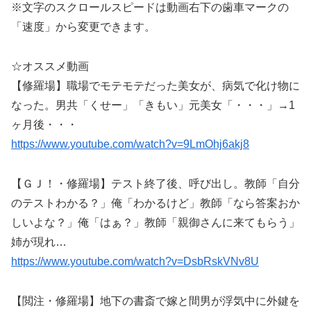
※文字のスクロールスピードは動画右下の歯車マークの
「速度」から変更できます。
☆オススメ動画
【修羅場】職場でモテモテだった美女が、病気で化け物に
なった。男共「くせー」「きもい」元美女「・・・」→1
ヶ月後・・・
https://www.youtube.com/watch?v=9LmOhj6akj8
【ＧＪ！・修羅場】テスト終了後、呼び出し。教師「自分
のテストわかる？」俺「わかるけど」教師「なら答案おか
しいよな？」俺「はぁ？」教師「親御さんに来てもらう」
姉が現れ…
https://www.youtube.com/watch?v=DsbRskVNv8U
【閲注・修羅場】地下の書斎で嫁と間男が浮気中に外鍵を