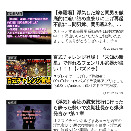
【修羅場】浮気した嫁と間男を徹
修羅場人生
底的に追い詰め血祭りに上げ再起
不能に→間男嫁、間男親2名、嫁
親2名を入れて全て真実をおおっ
スカッとする修羅場系動画を1日数本配信
ぴらにした結果、とんでもない修
中！！沢山いいねいただきご好評いただ
きましてありがとうございます。チャン
羅場が・・・
ネル登録はこちら🎁懸賞抽選プレゼント
2018.08.05
企画🎁 Line@無料登録はこちら修羅場に
備えて懸賞抽選プレゼントを活用しよう
百式チャレンジ登場！『未知の新
修羅場
🎵当チャンネル人...
星』で作れるフェンリル武器が強
い！！！【パズドラ】
▼プレイヤーしげしげTwitter：
(YouTube：(▼パズドラ攻略アプリはこち
らiOS：(Android：(#パズドラ#究極攻略
TV#百式チャレンジ#未知の新星
2022.07.13
《浮気》会社の慰安旅行に行った
修羅場
ら酔った勢いで次期社長から爆弾
発言が!!第１章
オススメチャンネルざまあｗｗな結末の
浮気実話.ch男の復讐劇! 不倫妻・浮気彼
女に制裁を!2ch実際にあった話チャンネ