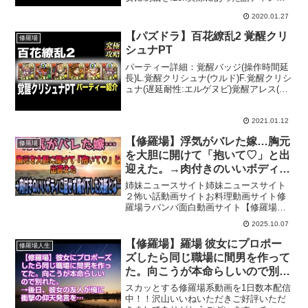
ル引用元
2020.01.27
【パズドラ】百花繚乱2 覚醒クリ
修羅場
シュナPT
パーティー詳細：覚醒バッジ(操作時間延
長)L.覚醒クリシュナ(ウルド)F.覚醒クリシ
ュナ(遅延耐性:エルゲヌビ)覚醒アレス(ミ
サトレイラン)転生レイラン(ミサトレイラ
ン)ナポレオン(ナポレオン)転生ミネルヴ
ァ(赤関羽)===========...
2021.01.12
【修羅場】浮気がバレた嫁…胸元
修羅場
を大胆に開けて「抱いて♡」と出
迎えた。→肉付きのいいボディに
屈せず俺が下した決断とは…
姉妹ニュースサイト姉妹ニュースサイト
２怖い話動画サイトお料理動画サイト修
羅場ラバンバ面白動画サイト【修羅場】
浮気がバレた嫁…胸元を大胆に開けて
2025.10.07
「抱いて♡」と出迎えた。→肉付きのい
いボディに屈せず俺が下した決断とは…
【修羅場】羅場 彼女にプロポー
修羅場人生
涙の動画をご視聴いただき有...
ズしたら同じ職場に間男を作って
た。向こうが本命らしいので別れ
た。→後日、彼女の友人が俺に衝
スカッとする修羅場系動画を1日数本配信
撃の仰天発言を‥
中！！沢山いいねいただきご好評いただ