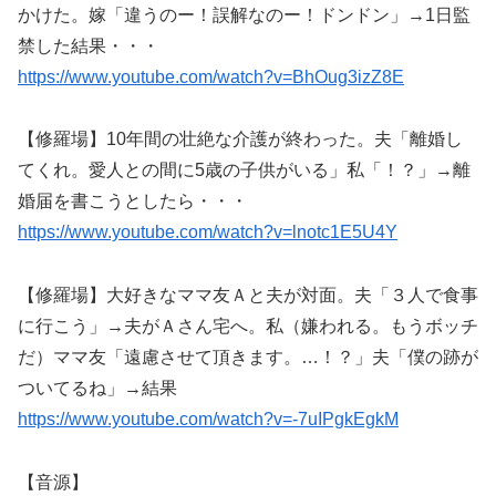
かけた。嫁「違うのー！誤解なのー！ドンドン」→1日監
禁した結果・・・
https://www.youtube.com/watch?v=BhOug3izZ8E
【修羅場】10年間の壮絶な介護が終わった。夫「離婚し
てくれ。愛人との間に5歳の子供がいる」私「！？」→離
婚届を書こうとしたら・・・
https://www.youtube.com/watch?v=lnotc1E5U4Y
【修羅場】大好きなママ友Ａと夫が対面。夫「３人で食事
に行こう」→夫がＡさん宅へ。私（嫌われる。もうボッチ
だ）ママ友「遠慮させて頂きます。…！？」夫「僕の跡が
ついてるね」→結果
https://www.youtube.com/watch?v=-7uIPgkEgkM
【音源】