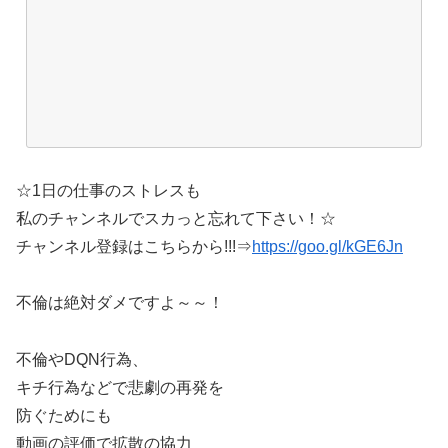
☆1日の仕事のストレスも
私のチャンネルでスカっと忘れて下さい！☆
チャンネル登録はこちらから!!!⇒
https://goo.gl/kGE6Jn
不倫は絶対ダメですよ～～！
不倫やDQN行為、
キチ行為などで悲劇の再発を
防ぐためにも
動画の評価で拡散の協力