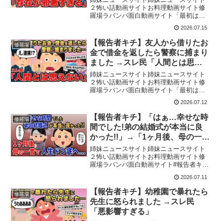
２怖い話動画サイトお料理動画サイト修
羅場ラバンバ面白動画サイト「最初はた
だの相談のはずでした。」しかし会話が
2026.07.15
進むにつれて、衝撃の事実が明らかにな
ります。今回の修羅場ストーリー、あな
【報告者キチ】友人から借りたお
修羅場
たはどう感じるでしょうか...
金で借金を返したら警察に捕まり
ました →スレ民「人間とは思え
ない」
姉妹ニュースサイト姉妹ニュースサイト
２怖い話動画サイトお料理動画サイト修
羅場ラバンバ面白動画サイト「最初はた
だの相談のはずでした。」しかし会話が
2026.07.12
進むにつれて、衝撃の事実が明らかにな
ります。今回の修羅場ストーリー、あな
【報告者キチ】「はぁ…幸せな時
修羅場
たはどう感じるでしょうか...
間でした!弟の結婚式が本当に良
かった!!」→「1ヶ月後、母の一言
で人生ドン底へ…」【2chゆっく
姉妹ニュースサイト姉妹ニュースサイト
り解説】
２怖い話動画サイトお料理動画サイト修
羅場ラバンバ面白動画サイト#報告者キチ
#2ch #2ちゃんねる↓チャンネル登録よろ
2026.07.11
しくお願いします↓ @2ch-mj4nd◎当チャ
ンネルについて台本と編集は全てオリ
【報告者キチ】幼稚園で暴れたら
修羅場
ジ...
先生に怒られました →スレ民
「悪影響すぎる」