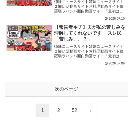
姉妹ニュースサイト姉妹ニュースサイト
２怖い話動画サイトお料理動画サイト修
羅場ラバンバ面白動画サイト「最初はた
だの相談のはずでした。」しかし会話が
2026.07.10
進むにつれて、衝撃の事実が明らかにな
ります。今回の修羅場ストーリー、あな
【報告者キチ】夫が私の苦しみを
修羅場
たはどう感じるでしょうか...
理解してくれないです →スレ民
「苦しみ、、？」
姉妹ニュースサイト姉妹ニュースサイト
２怖い話動画サイトお料理動画サイト修
羅場ラバンバ面白動画サイト「最初はた
だの相談のはずでした。」しかし会話が
2026.07.09
進むにつれて、衝撃の事実が明らかにな
ります。今回の修羅場ストーリー、あな
たはどう感じるでしょうか...
次のページ
次
1
2
52
へ