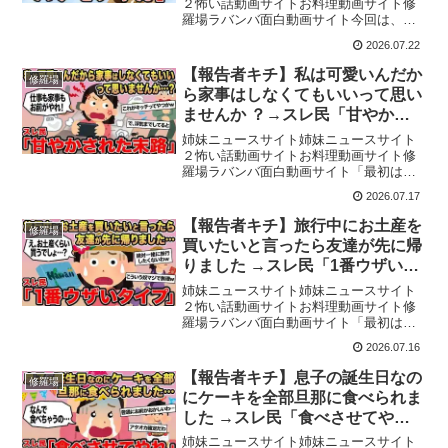
２怖い話動画サイトお料理動画サイト修
羅場ラバンバ面白動画サイト今回は、周
囲の人から食べ方を指摘されて悩んでい
2026.07.22
るイッチの相談です。クチャラー？大量
残し？とスレ民は予想を立てますが、彼
【報告者キチ】私は可愛いんだか
修羅場
女の実態は予想のはるか斜...
ら家事はしなくてもいいって思い
ませんか ？→スレ民「甘やかさ
れた末路」
姉妹ニュースサイト姉妹ニュースサイト
２怖い話動画サイトお料理動画サイト修
羅場ラバンバ面白動画サイト「最初はた
だの相談のはずでした。」しかし会話が
2026.07.17
進むにつれて、衝撃の事実が明らかにな
ります。今回の修羅場ストーリー、あな
【報告者キチ】旅行中にお土産を
修羅場
たはどう感じるでしょうか...
買いたいと言ったら友達が先に帰
りました →スレ民「1番ウザいタ
イプ」
姉妹ニュースサイト姉妹ニュースサイト
２怖い話動画サイトお料理動画サイト修
羅場ラバンバ面白動画サイト「最初はた
だの相談のはずでした。」しかし会話が
2026.07.16
進むにつれて、衝撃の事実が明らかにな
ります。今回の修羅場ストーリー、あな
【報告者キチ】息子の誕生日なの
修羅場
たはどう感じるでしょうか...
にケーキを全部旦那に食べられま
した →スレ民「食べさせてや
れ」
姉妹ニュースサイト姉妹ニュースサイト