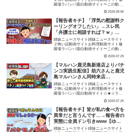
羅場ラバンバ面白動画サイト〜この動画
について〜【イッチの背景】イッチは40
2026.08.06
歳で最近離婚したばかりのバツイチ女性
です。元夫を「つまらない男」と見下
【報告者キチ】「浮気の慰謝料ク
修羅場
し、離婚後に以前勤めてい...
ーリングオフしたい」→スレ民
「弁護士に相談すれば？ｗ」
【2chゆっくり解説】
姉妹ニュースサイト姉妹ニュースサイト
２怖い話動画サイトお料理動画サイト修
羅場ラバンバ面白動画サイト〜この動画
について〜【イッチの背景】イッチは30
2026.07.29
代の元兼業主婦です。職場のイケメン上
司と浮気したことが原因で離婚し、元旦
【マルハン鹿児島新港店よりパチ
修羅場
那に慰謝料を支払うこと...
ンコ実践生配信】助六さんと鹿児
島マルハンさん同時来店
Day2（2026.07.26）#パチンコ #
姉妹ニュースサイト姉妹ニュースサイト
ライブ配信 #shorts
２怖い話動画サイトお料理動画サイト修
羅場ラバンバ面白動画サイト☆★☆ライ
ブ配信暫定ルールについて（2025/10/11
2026.07.26
改定）☆★☆これまではルールを一切設
けておりませんでしたが、近頃、視聴者
【報告者キチ】皆が私の食べ方を
修羅場
さんから貴重な...
異常だと言うんです…→報告者の
実態に全員ドン引きwww【ゆっ
くり解説】
姉妹ニュースサイト姉妹ニュースサイト