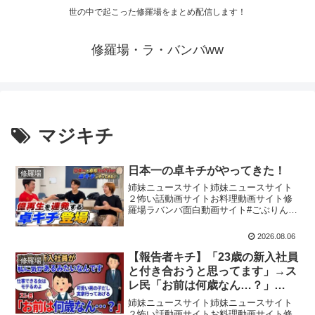
世の中で起こった修羅場をまとめ配信します！
修羅場・ラ・バンバww
マジキチ
日本一の卓キチがやってきた！
修羅場
姉妹ニュースサイト姉妹ニュースサイト
２怖い話動画サイトお料理動画サイト修
羅場ラバンバ面白動画サイト#ごぶりんず
#卓球 #試打動画卓キチちゃんねる
@YouTube個人指導・試打のウラ側・し
2026.08.06
ゅぷの頭の中が見れる【日本一】の限定
動画閲覧はコチ...
【報告者キチ】「23歳の新入社員
修羅場
と付き合おうと思ってます」→ス
レ民「お前は何歳なん…？」
【2chゆっくり解説】
姉妹ニュースサイト姉妹ニュースサイト
２怖い話動画サイトお料理動画サイト修