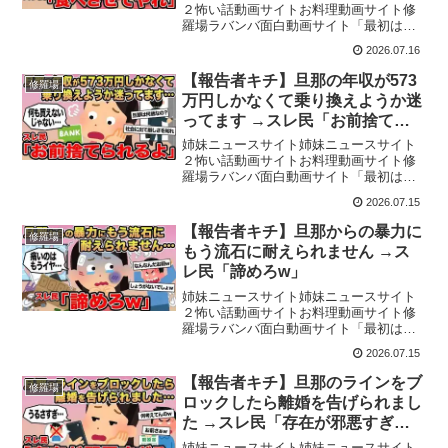
２怖い話動画サイトお料理動画サイト修
羅場ラバンバ面白動画サイト「最初はた
だの相談のはずでした。」しかし会話が
2026.07.16
進むにつれて、衝撃の事実が明らかにな
ります。今回の修羅場ストーリー、あな
【報告者キチ】旦那の年収が573
修羅場
たはどう感じるでしょうか...
万円しかなくて乗り換えようか迷
ってます →スレ民「お前捨てら
れるよ」
姉妹ニュースサイト姉妹ニュースサイト
２怖い話動画サイトお料理動画サイト修
羅場ラバンバ面白動画サイト「最初はた
だの相談のはずでした。」しかし会話が
2026.07.15
進むにつれて、衝撃の事実が明らかにな
ります。今回の修羅場ストーリー、あな
【報告者キチ】旦那からの暴力に
修羅場
たはどう感じるでしょうか...
もう流石に耐えられません →ス
レ民「諦めろw」
姉妹ニュースサイト姉妹ニュースサイト
２怖い話動画サイトお料理動画サイト修
羅場ラバンバ面白動画サイト「最初はた
だの相談のはずでした。」しかし会話が
2026.07.15
進むにつれて、衝撃の事実が明らかにな
ります。今回の修羅場ストーリー、あな
【報告者キチ】旦那のラインをブ
修羅場
たはどう感じるでしょうか...
ロックしたら離婚を告げられまし
た →スレ民「存在が邪悪すぎ
る」
姉妹ニュースサイト姉妹ニュースサイト